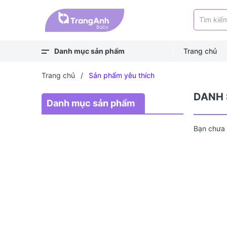
Danh mục sản phẩm
Trang chủ
Xem thêm
Balo, túi
Bé ra ngoài
Bé chơi & học
Bé mặc
Bé ngủ
Bé vệ sinh
Bé khỏe - an toàn
Bé ăn dặm
Bé uống
Trang chủ
/
Sản phẩm yêu thích
DANH 
Danh mục sản phẩm
Bạn chưa 