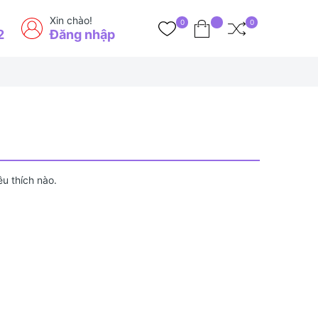
Xin chào!
0
0
2
Đăng nhập
u thích nào.