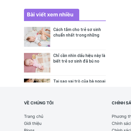
Bài viết xem nhiều
Cách tắm cho trẻ sơ sinh
chuẩn nhất trong những
ngày đông lạnh cha mẹ nào
cũng nên nằm lòng
Chỉ cần nhìn dấu hiệu này là
biết trẻ sơ sinh đã bú no
hay chưa, mẹ bỉm sữa sẽ
rất tiếc nếu không biết
Tại sao vai trò của bà ngoại
lại vô cùng quan trọng với
cháu, câu trả lời sẽ khiến
bạn phải bất ngờ
VỀ CHÚNG TÔI
CHÍNH S
Trang chủ
Phương th
Giới thiệu
Chính sác
Blogs
Chính sác