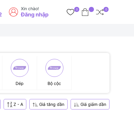
Xin chào!
0
0
2
Đăng nhập
Dép
Bộ cộc
Z - A
Giá tăng dần
Giá giảm dần