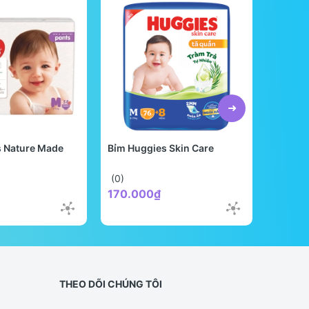
s Nature Made
Bỉm Huggies Skin Care
Bỉm Be
Quốc
(0)
(0)
170.000₫
298.0
THEO DÕI CHÚNG TÔI