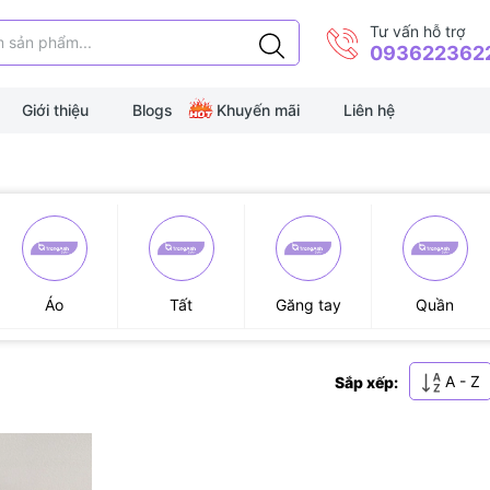
Tư vấn hỗ trợ
093622362
Giới thiệu
Blogs
Khuyến mãi
Liên hệ
Áo
Tất
Găng tay
Quần
A - Z
Sắp xếp: