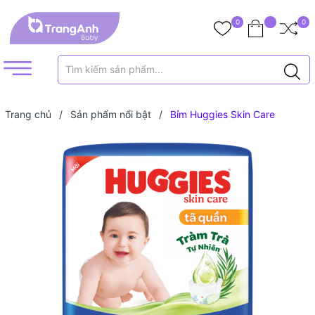
0
0
Trang chủ
/
Sản phẩm nổi bật
/
Bỉm Huggies Skin Care