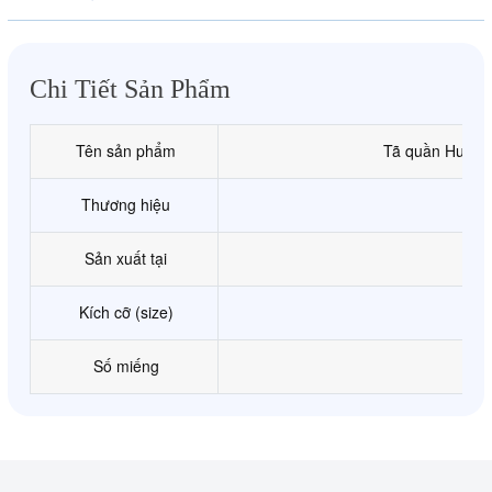
Chi Tiết Sản Phẩm
Tên sản phẩm
Tã quần Huggie
Thương hiệu
Sản xuất tại
Kích cỡ (size)
Số miếng
Tã quần Huggies Skincare size M phù hợp với bé từ 6-11 k
đến cảm giác thoải mái, dễ chịu và ngừa hăm tã cho bé.