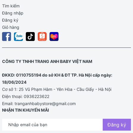
Tìm kiếm
Đăng nhập
Đăng ký
Giỏ hàng
CÔNG TY TNHH TRANG ANH BABY VIỆT NAM
ĐKKD: 0110755194 do sở KH & ĐT TP. Hà Nội cấp ngày:
18/06/2024
. Tinh chất tràm trà tự nhiên trên bề mặt tã giu
Cơ sở 1: 25 Vũ Phạm Hàm - Yên Hòa - Cầu Giấy - Hà Nội
Điện thoại:
0936223622
Email:
tranganhbabystore@gmail.com
NHẬN TIN KHUYẾN MÃI
Đăng ký