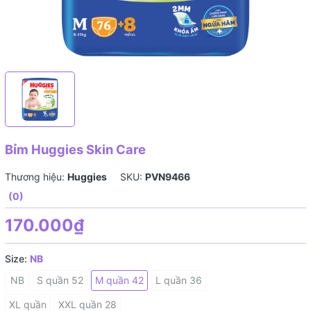
Bỉm Huggies Skin Care
Thương hiệu:
Huggies
SKU:
PVN9466
(0)
170.000₫
Size:
NB
NB
S quần 52
M quần 42
L quần 36
XL quần
XXL quần 28