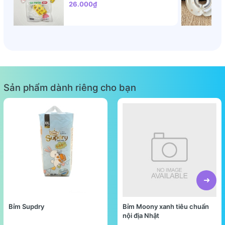
26.000₫
Sản phẩm dành riêng cho bạn
Bỉm Supdry
Bỉm Moony xanh tiêu chuẩn
nội địa Nhật