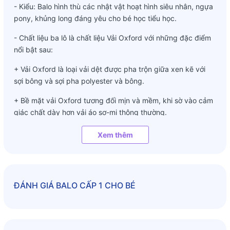
- Kiểu: Balo hình thù các nhật vật hoạt hình siêu nhân, ngựa
pony, khủng long đáng yêu cho bé học tiểu học.
- Chất liệu ba lô là chất liệu Vải Oxford với những đặc điểm
nổi bật sau:
+ Vải Oxford là loại vải dệt được pha trộn giữa xen kẽ với
sợi bông và sợi pha polyester và bông.
+ Bề mặt vải Oxford tương đối mịn và mềm, khi sờ vào cảm
giác chất dày hơn vải áo sơ-mi thông thường.
+ Đặc tính chung của vải Oxford đó là Siêu bền, dai xé
Xem thêm
không rách và rất nhẹ
+ Chất vải Oxford vô cùng dày dặn cùng với các thớ vải
được dệt chắc chắn giúp ngăn được vật sắc nhọn cứa vào
ĐÁNH GIÁ
BALO CẤP 1 CHO BÉ
trong quá trình sử dụng.
+ Vải Oxford chiếm được lòng tin của những nhãn hàng lớn
đó là khả năng chống thấm ẩm cực tốt