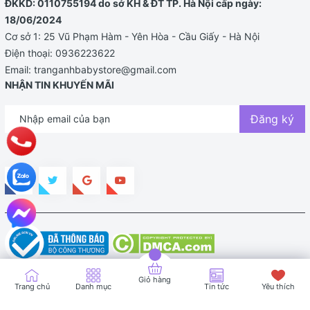
ĐKKD: 0110755194 do sở KH & ĐT TP. Hà Nội cấp ngày:
18/06/2024
Cơ sở 1: 25 Vũ Phạm Hàm - Yên Hòa - Cầu Giấy - Hà Nội
Điện thoại:
0936223622
Email:
tranganhbabystore@gmail.com
NHẬN TIN KHUYẾN MÃI
Đăng ký
Bản quyền thuộc về TRANG ANH BABY STORE |
Cung cấp bởi
Sapo
Giỏ hàng
Trang chủ
Danh mục
Tin tức
Yêu thích