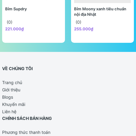
- Balo size nhỏ cho bé từ 3-6 tuổi, shop đã để kích thước
Bỉm Supdry
Bỉm Moony xanh tiêu chuẩn
chi tiết các mẹ lưu ý để chọn được ba lô phù hợp với thể
nội địa Nhật
hình của bé.
(0)
(0)
221.000₫
255.000₫
VỀ CHÚNG TÔI
Trang chủ
Giới thiệu
Blogs
Khuyến mãi
Liên hệ
CHÍNH SÁCH BÁN HÀNG
Phương thức thanh toán