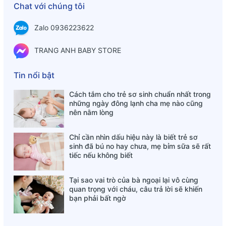
Chat với chúng tôi
- Mặt lưng balo làm bằng đệm lưới thoáng khí tốt, tản nhiệt
nhanh, giúp bé đi mầm non luôn thoải mái khi đeo ba lô về
Zalo 0936223622
mùa hè cũng như mùa đông.
- Trọng lượng ba lô siêu nhẹ chỉ 350g giảm tải tối đa cho
TRANG ANH BABY STORE
cột sống các bé phải chịu, các bé có thể mang nhiều đồ
dùng trong cặp sách hơn mà vẫn đảm bảo khối lượng
Tin nổi bật
- Balo gọn, nhẹ, đường may chắc chắn, các chi tiết có độ
Cách tắm cho trẻ sơ sinh chuẩn nhất trong
những ngày đông lạnh cha mẹ nào cũng
hoàn thiện cao. Các chi tiết trực tiếp chịu lực được gia cố
nên nằm lòng
thêm bằng những đường chỉ may chịu lực giúp độ bền của
balo được tốt hơn nhiều
Chỉ cần nhìn dấu hiệu này là biết trẻ sơ
- Balo có cả quai đeo và quai xách tay. Quai đeo có thể
sinh đã bú no hay chưa, mẹ bỉm sữa sẽ rất
tiếc nếu không biết
điều chỉnh được độ dài phù hợp với từng giai đoạn phát
triển của bé
Tại sao vai trò của bà ngoại lại vô cùng
- Phía đáy balo là bằng lớp da màu đen dễ dàng lau chùi
quan trọng với cháu, câu trả lời sẽ khiến
bạn phải bất ngờ
bụi bẩn, thoải mái cho bé chơi đùa
MỘT SỐ LƯU Ý TRONG QUÁ TRÌNH SỬ DỤNG: