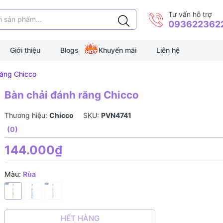
Tư vấn hỗ trợ
093622362
Giới thiệu
Blogs
Khuyến mãi
Liên hệ
răng Chicco
Bàn chải đánh răng Chicco
Thương hiệu:
Chicco
SKU:
PVN4741
(0)
144.000₫
Màu:
Rùa
HẾT HÀNG