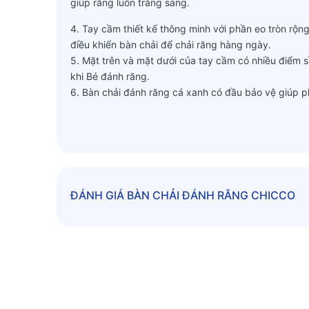
giúp răng luôn trắng sáng.
4. Tay cầm thiết kế thông minh với phần eo tròn rộ
điều khiển bàn chải để chải răng hàng ngày.
5. Mặt trên và mặt dưới của tay cầm có nhiều điểm 
khi Bé đánh răng.
6. Bàn chải đánh răng cá xanh có đầu bảo vệ giúp p
cùng màu với bàn chải.
7. Họa tiết vui nhộn: Rùa con tinh nghịch, Bướm hoa
8. Bàn chải sắc màu giúp Bé luôn hào hứng với việc 
9. Bố mẹ có thể hỗ trợ Bé sử dụng bàn chải từ 6 tháng
10. Sản xuất tại Italy.
ĐÁNH GIÁ
BÀN CHẢI ĐÁNH RĂNG CHICCO