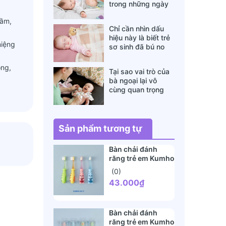
trong những ngày
đông lạnh cha mẹ
cầm,
nào cũng nên nằm
Chỉ cần nhìn dấu
lòng
hiệu này là biết trẻ
miệng
sơ sinh đã bú no
hay chưa, mẹ bỉm
sữa sẽ rất tiếc nếu
ong,
Tại sao vai trò của
không biết
bà ngoại lại vô
cùng quan trọng
với cháu, câu trả lời
sẽ khiến bạn phải
bất ngờ
lập.
Sản phẩm tương tự
Bàn chải đánh
răng trẻ em Kumho
HQ17 (1 tuổi+)
(0)
43.000₫
Bàn chải đánh
răng trẻ em Kumho