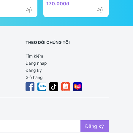
170.000₫
298.0
THEO DÕI CHÚNG TÔI
Tìm kiếm
Đăng nhập
Đăng ký
Giỏ hàng
Đăng ký