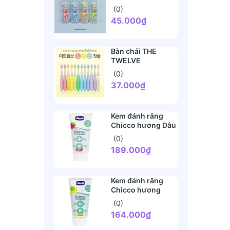
HQ16 (5 tuổi+)
(0)
45.000₫
Bàn chải THE
TWELVE
(0)
37.000₫
Kem đánh răng
Chicco hương Dâu
(12 tháng+)
(0)
189.000₫
Kem đánh răng
Chicco hương
Chuối - Táo (6
(0)
tháng+)
164.000₫