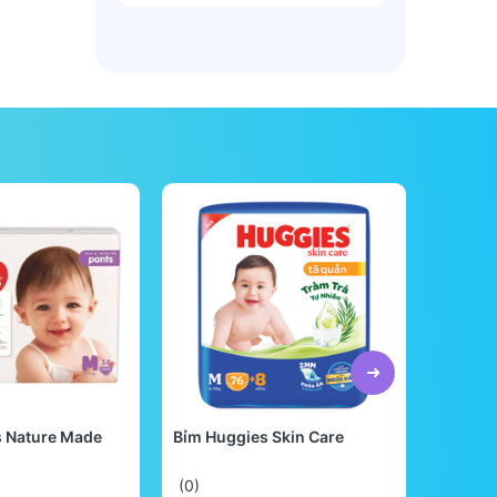
s Nature Made
Bỉm Huggies Skin Care
Bỉm Be
Quốc
(0)
(0)