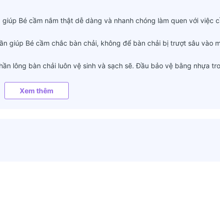
ng giúp Bé cầm nắm thật dễ dàng và nhanh chóng làm quen với việc 
sần giúp Bé cầm chắc bàn chải, không để bàn chải bị trượt sâu vào 
hần lông bàn chải luôn vệ sinh và sạch sẽ. Đầu bảo vệ bằng nhựa tr
Xem thêm
 đáng yêu và Cá xanh vui vẻ cho các Bé lựa chọn.
chăm sóc răng miệng và tạo thói quen này từ khi còn nhỏ.
 tuổi trở lên. Sau 12 tháng tuổi, Bé có thể tự sử dụng bàn chải độc 