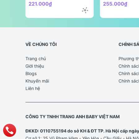
221.000₫
255.000₫
VỀ CHÚNG TÔI
CHÍNH S
Trang chủ
Phương th
Giới thiệu
Chính sác
Blogs
Chính sác
Khuyến mãi
Chính sác
Liên hệ
CÔNG TY TNHH TRANG ANH BABY VIỆT NAM
ĐKKD: 0110755194 do sở KH & ĐT TP. Hà Nội cấp ngà
Cơ sở 1: 25 Vũ Phạm Hàm - Yên Hòa - Cầu Giấy - Hà Nộ