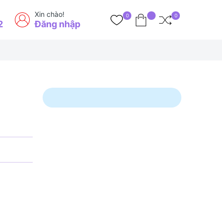
Xin chào!
0
0
2
Đăng nhập