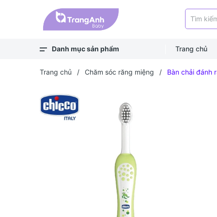
Danh mục sản phẩm
Trang chủ
Xem thêm
Balo, túi
Bé ra ngoài
Bé chơi & học
Bé mặc
Bé ngủ
Bé vệ sinh
Bé khỏe - an toàn
Bé ăn dặm
Bé uống
Trang chủ
/
Chăm sóc răng miệng
/
Bàn chải đánh 