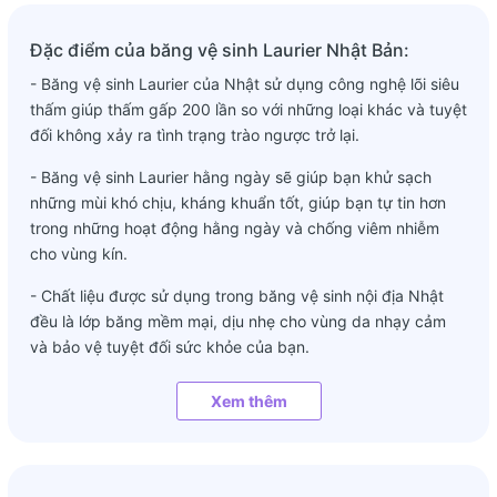
Đặc điểm của băng vệ sinh Laurier Nhật Bản:
- Băng vệ sinh Laurier của Nhật sử dụng công nghệ lõi siêu
thấm giúp thấm gấp 200 lần so với những loại khác và tuyệt
đối không xảy ra tình trạng trào ngược trở lại.
- Băng vệ sinh Laurier hằng ngày sẽ giúp bạn khử sạch
những mùi khó chịu, kháng khuẩn tốt, giúp bạn tự tin hơn
trong những hoạt động hằng ngày và chống viêm nhiễm
cho vùng kín.
- Chất liệu được sử dụng trong băng vệ sinh nội địa Nhật
đều là lớp băng mềm mại, dịu nhẹ cho vùng da nhạy cảm
và bảo vệ tuyệt đối sức khỏe của bạn.
- Sản phẩm băng vệ sinh Laurier của Nhật đạt chuẩn các
Xem thêm
tiêu chí khắt khe nhất của Nhật về chất lượng, an toàn sức
khỏe và sự tiện lợi của sản phẩm.
- Điểm cộng lớn nhất của băng vệ sinh Laurier hàng ngày