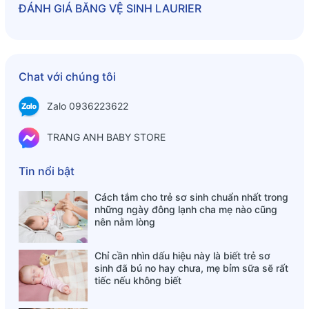
chính là rất thoáng khí, có hương hơi the the như bạc hà với
ĐÁNH GIÁ
BĂNG VỆ SINH LAURIER
khả năng khử mùi cực tốt
- Chất liệu mềm mại tuyệt đối nhẹ dịu cho da và bảo vệ sức
khỏe của bạn.
Chat với chúng tôi
Cách sử dụng băng vệ sinh Laurier Nhật Bản:
Zalo 0936223622
- Bước 1: Bóc lớp bao ngoài không dính ra và dán băng vào
quần lót
TRANG ANH BABY STORE
- Bước 2: Nên thay băng 3-4 giờ/lần để ngăn ngừa vi khuẩn
gây bệnh phát sinh
Tin nổi bật
- Đọc kĩ hướng dẫn sử dụng trước khi dùng
Cách tắm cho trẻ sơ sinh chuẩn nhất trong
những ngày đông lạnh cha mẹ nào cũng
- Lưu ý: bảo quản nơi khô ráo, thoáng mát, tránh để nơi ẩm
nên nằm lòng
ướt và thiếu vệ sinh, tránh ánh nắng trực tiếp.
Chỉ cần nhìn dấu hiệu này là biết trẻ sơ
sinh đã bú no hay chưa, mẹ bỉm sữa sẽ rất
tiếc nếu không biết