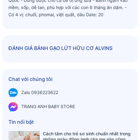
Quốc - Dùng được cho cả bé dị ứng sữa - Bánh ngậm vào
mềm, xốp, dễ tan, phù hợp với các con 6 tháng ăn dặm. -
Có 4 vị: chuối, phomai, việt quất, dâu Date: 20
ĐÁNH GIÁ
BÁNH GẠO LỨT HỮU CƠ ALVINS
Chat với chúng tôi
Zalo 0936223622
TRANG ANH BABY STORE
Tin nổi bật
Cách tắm cho trẻ sơ sinh chuẩn nhất trong
những ngày đông lạnh cha mẹ nào cũng