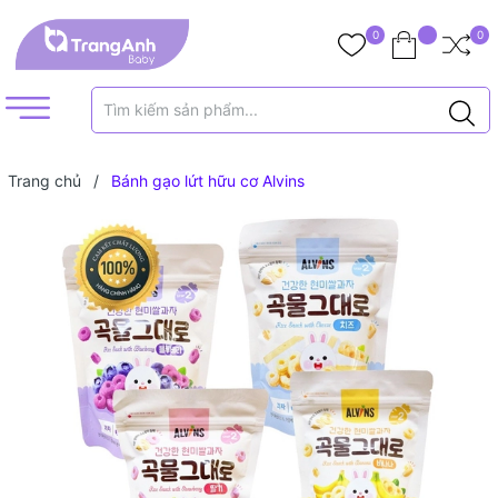
0
0
Trang chủ
/
Bánh gạo lứt hữu cơ Alvins