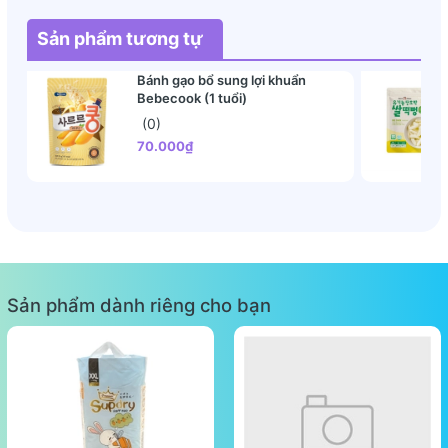
chua Pháp (1%), bột chuối (6%), yến mạch Canada (5,01%),
bột bí đỏ (0,2%)
Sản phẩm tương tự
Hạn sử dụng:
12 tháng kể từ ngày sản xuất.
Bánh gạo bổ sung lợi khuẩn
Quy cách đóng gói:
túi zip 25g
Bebecook (1 tuổi)
(0)
70.000₫
Sản phẩm dành riêng cho bạn