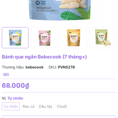
Bánh que ngắn Bebecook (7 tháng+)
Thương hiệu:
bebecook
SKU:
PVN5278
(0)
68.000₫
Vị:
Tự nhiên
Tự nhiên
Rau củ
Dâu tây
Chuối