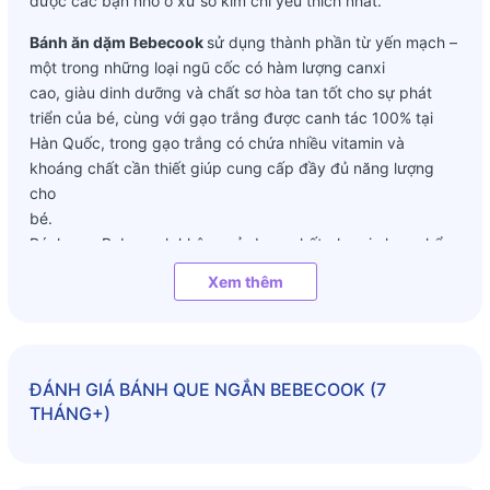
được các bạn nhỏ ở xứ sở kim chi yêu thích nhất.
Bánh ăn dặm Bebecook
sử dụng thành phần từ yến mạch –
một trong những loại ngũ cốc có hàm lượng canxi
cao, giàu dinh dưỡng và chất sơ hòa tan tốt cho sự phát
triển của bé, cùng với gạo trắng được canh tác 100% tại
Hàn Quốc, trong gạo trắng có chứa nhiều vitamin và
khoáng chất cần thiết giúp cung cấp đầy đủ năng lượng
cho
bé.
Bánh que Bebecook không sử dụng chất phụ gia hay phẩm
màu nhân tạo mà bánh có màu sắc tự nhiên của rau
Xem thêm
củ, hoa quả nên mẹ hoàn toàn yên tâm sử dụng cho bé yêu
nha
Bánh có dạng hình que khoảng 1 ngón tay nên bé rất dễ
cầm và rèn luyện khả năng nắm bắt đồ vật cho bé. Bánh
ĐÁNH GIÁ
BÁNH QUE NGẮN BEBECOOK (7
que Bebecook giòn rụn, dễ tan trong miệng, bé có thể ăn
THÁNG+)
một cách dễ dàng mà không bị hóc nghẹn, hỗ trợ phát
triển nướu và khả năng nhai nuốt cho bé yêu.