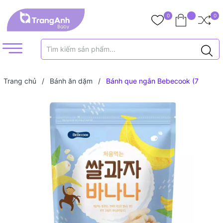
0
0
Trang chủ
/
Bánh ăn dặm
/
Bánh que ngắn Bebecook (7
tháng+)