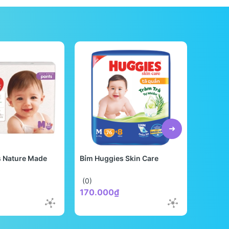
s Nature Made
Bỉm Huggies Skin Care
Bỉm Be
Quốc
(0)
(0)
170.000₫
298.0