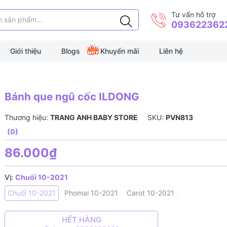
Tư vấn hỗ trợ
093622362
Giới thiệu
Blogs
Khuyến mãi
Liên hệ
Bánh que ngũ cốc ILDONG
Thương hiệu:
TRANG ANH BABY STORE
SKU:
PVN813
(0)
86.000₫
Vị:
Chuối 10-2021
Chuối 10-2021
Phomai 10-2021
Carot 10-2021
HẾT HÀNG