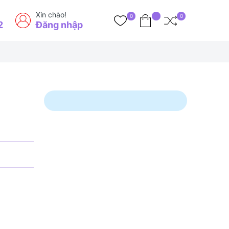
Xin chào!
0
0
2
Đăng nhập