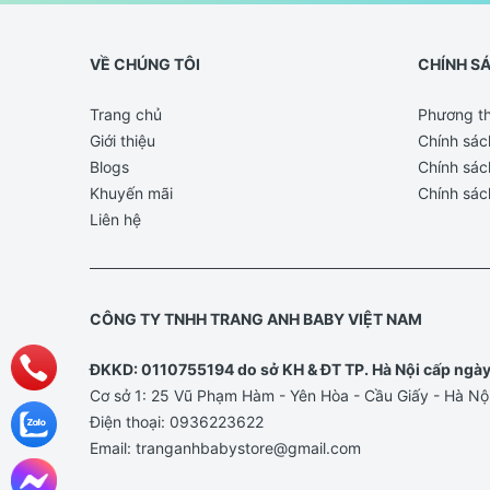
VỀ CHÚNG TÔI
CHÍNH S
Trang chủ
Phương th
Giới thiệu
Chính sác
Blogs
Chính sác
Khuyến mãi
Chính sác
Liên hệ
CÔNG TY TNHH TRANG ANH BABY VIỆT NAM
ĐKKD: 0110755194 do sở KH & ĐT TP. Hà Nội cấp ngà
Cơ sở 1: 25 Vũ Phạm Hàm - Yên Hòa - Cầu Giấy - Hà Nộ
Điện thoại:
0936223622
Email:
tranganhbabystore@gmail.com