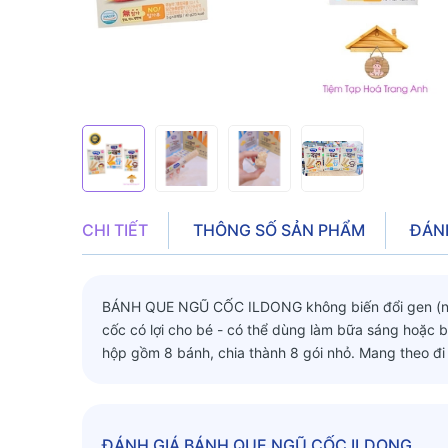
CHI TIẾT
THÔNG SỐ SẢN PHẨM
ĐÁN
BÁNH QUE NGŨ CỐC ILDONG không biến đổi gen (non 
cốc có lợi cho bé - có thể dùng làm bữa sáng hoặc 
hộp gồm 8 bánh, chia thành 8 gói nhỏ. Mang theo đi c
ĐÁNH GIÁ
BÁNH QUE NGŨ CỐC ILDONG