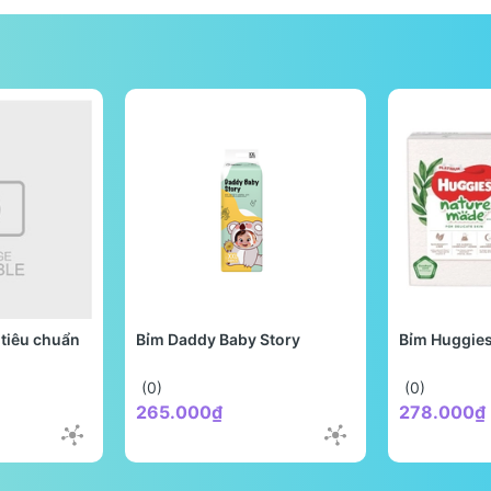
tiêu chuẩn
Bỉm Daddy Baby Story
Bỉm Huggie
(0)
(0)
265.000₫
278.000₫