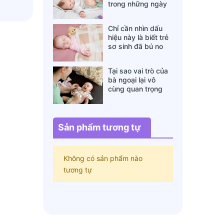
trong những ngày
đông lạnh cha mẹ
nào cũng nên nằm
Chỉ cần nhìn dấu
lòng
hiệu này là biết trẻ
sơ sinh đã bú no
hay chưa, mẹ bỉm
sữa sẽ rất tiếc nếu
Tại sao vai trò của
không biết
bà ngoại lại vô
cùng quan trọng
với cháu, câu trả lời
sẽ khiến bạn phải
bất ngờ
Sản phẩm tương tự
Không có sản phẩm nào
tương tự