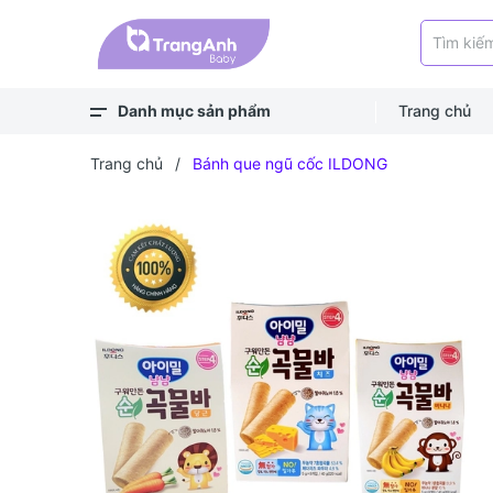
Danh mục sản phẩm
Trang chủ
Xem thêm
Balo, túi
Bé ra ngoài
Bé chơi & học
Bé mặc
Bé ngủ
Bé vệ sinh
Bé khỏe - an toàn
Bé ăn dặm
Bé uống
Trang chủ
/
Bánh que ngũ cốc ILDONG