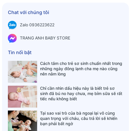
+ TIỆN ÍCH
Chat với chúng tôi
Các sản phẩm từ sợi tre mềm mại, không bị xơ cứng gây
trầy xước cho da, thân thiện với cơ thể. Bạn sẽ cảm thấy
Zalo 0936223622
nhẹ nhàng, thoải mái khi sử dụng vào mùa hè rất mát mẻ,
và vào mùa đông thì ấm áp.
TRANG ANH BABY STORE
+ BẢO VỆ MÔI TRƯỜNG
Chu kỳ sống của sản phẩm phù hợp với yêu cầu bảo vệ môi
Tin nổi bật
trường, không gây hại hoặc gây hại rất ít đối với môi trường
Cách tắm cho trẻ sơ sinh chuẩn nhất trong
sống. Tre mọc ở thiên nhiên, hiếm khi bị ảnh hưởng bởi các
những ngày đông lạnh cha mẹ nào cũng
yếu tố ô nhiễm, thuốc trừ sâu và các chất có hại. Trong quá
nên nằm lòng
trình khai thác nguyên liệu và quy trình sản xuất sử dụng
phương pháp vật lý, không có hóa chất, không gây ô
Chỉ cần nhìn dấu hiệu này là biết trẻ sơ
nhiễm. Do đó sợi tre hoàn toàn không độc hại, an toàn, sạch
sinh đã bú no hay chưa, mẹ bỉm sữa sẽ rất
sẽ. Khi không sử dụng nữa, các sản phẩm từ sợi tre có khả
tiếc nếu không biết
năng phân hủy sinh học 100%, thực sự thân thiện đối với
môi trường.
Tại sao vai trò của bà ngoại lại vô cùng
quan trọng với cháu, câu trả lời sẽ khiến
+ Cốc uống nước sợi tre Royal Care – AN TOÀN CHO SỨC
bạn phải bất ngờ
KHỎE CỦA BÉ