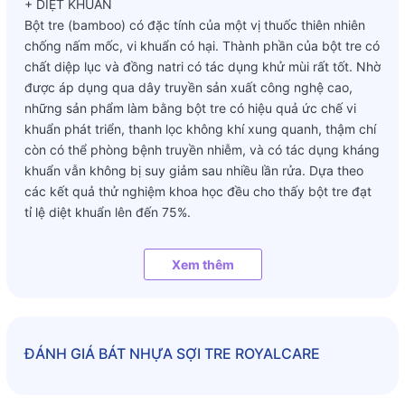
+ DIỆT KHUẨN
Bột tre (bamboo) có đặc tính của một vị thuốc thiên nhiên
chống nấm mốc, vi khuẩn có hại. Thành phần của bột tre có
chất diệp lục và đồng natri có tác dụng khử mùi rất tốt. Nhờ
được áp dụng qua dây truyền sản xuất công nghệ cao,
những sản phẩm làm bằng bột tre có hiệu quả ức chế vi
khuẩn phát triển, thanh lọc không khí xung quanh, thậm chí
còn có thể phòng bệnh truyền nhiễm, và có tác dụng kháng
khuẩn vẫn không bị suy giảm sau nhiều lần rửa. Dựa theo
các kết quả thử nghiệm khoa học đều cho thấy bột tre đạt
tỉ lệ diệt khuẩn lên đến 75%.
+ BẢO VỆ SỨC KHỎE
Xem thêm
Trong tre có chứa nhiều chất có ích như pectin, tyrosine,
vitamin E, SE, GE và các nguyên tố vi lượng chống được
bệnh ung thư, ngăn ngừa lão hóa. Bột tre (bamboo) có
chứa nhiều axit amin thiết yếu, có chức năng chăm sóc da
độc đáo, tốt cho tuần hoàn máu trong cơ thể, kích hoạt các
ĐÁNH GIÁ
BÁT NHỰA SỢI TRE ROYALCARE
tổ chức tế bào, có thể điều hòa hệ thần kinh, lưu thông kinh
mạch…