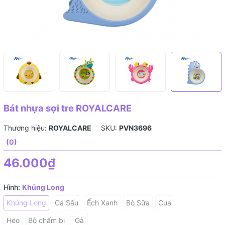
Bát nhựa sợi tre ROYALCARE
Thương hiệu:
ROYALCARE
SKU:
PVN3696
(0)
46.000₫
Hình:
Khủng Long
Khủng Long
Cá Sấu
Ếch Xanh
Bò Sữa
Cua
Heo
Bò chấm bi
Gà