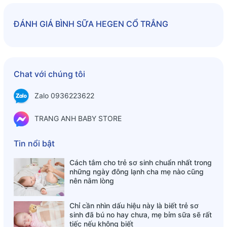
240ml núm ty dành cho bé 3-6m
ĐÁNH GIÁ
BÌNH SỮA HEGEN CỔ TRẮNG
330ml núm ty dành cho bé trên 6 tháng
Chat với chúng tôi
Zalo 0936223622
TRANG ANH BABY STORE
Tin nổi bật
Cách tắm cho trẻ sơ sinh chuẩn nhất trong
những ngày đông lạnh cha mẹ nào cũng
nên nằm lòng
Chỉ cần nhìn dấu hiệu này là biết trẻ sơ
sinh đã bú no hay chưa, mẹ bỉm sữa sẽ rất
tiếc nếu không biết