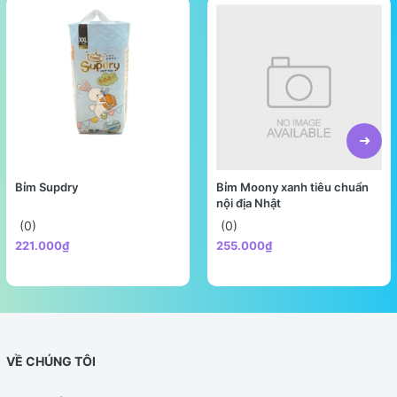
Bỉm Supdry
Bỉm Moony xanh tiêu chuẩn
nội địa Nhật
(0)
(0)
221.000₫
255.000₫
VỀ CHÚNG TÔI