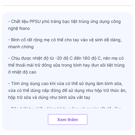
- Chất liệu PPSU phủ tráng bạc tiệt trùng ứng dụng công
nghệ Nano
- Bình cổ rất rộng mẹ có thể cho tay vào vệ sinh dễ dàng,
nhanh chóng
- Chịu được nhiệt độ từ -20 độ C đến 180 độ C, nên mẹ có
thể thoải mái trữ đông sữa trong bình hay đun sôi tiệt trùng
ở nhiệt độ cao
- Tính ứng dụng cao khi vừa có thể sử dụng làm bình sữa,
vừa có thể dùng nắp đóng để sử dụng như hộp trữ thức ăn,
hộp trữ sữa và dùng như bình sữa vắt tay
- Đặc biệt tuy kiểu dáng bình vuông nhưng lại rất dễ cầm
nắm và rất chắc tay, ko bám mồ hôi, ko mờ hay bay màu.
Xem thêm
150ml núm ty dành cho bé 0-3m