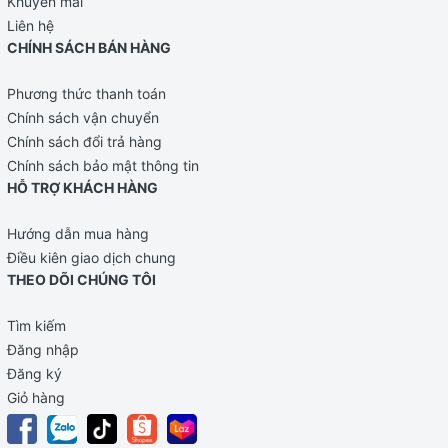
Khuyến mãi
Từ
50gr ( 4 thìa
tháng
150
200
Liên hệ
đầy)
CHÍNH SÁCH BÁN HÀNG
thứ 8
Phương thức thanh toán
Chính sách vận chuyển
Chính sách đổi trả hàng
Bảo quản sản phẩm an toàn
Chính sách bảo mật thông tin
- Bảo quản sản phẩm ở nơi khô ráo, thoáng mát, tránh tiếp
HỖ TRỢ KHÁCH HÀNG
xúc với ánh nắng mặt trởi. Bột sau khi dùng xong đậy kín
nắp hộp và gấp phần giấy bạc lại để hạn chế tiếp xúc của
Hướng dẫn mua hàng
các loại vi khuẩn nhỏ.
Điều kiên giao dịch chung
THEO DÕI CHÚNG TÔI
- Bột ăn dặm sau khi mở nắp hộp chỉ có giá trị sử dụng
trong vòng 3 - 4 tuần
Tìm kiếm
Đăng nhập
Hàng nhập khẩu từ Đức
Đăng ký
Thương hiệu
: HiPP
Giỏ hàng
Trọng lượng
: 250gr/hộp