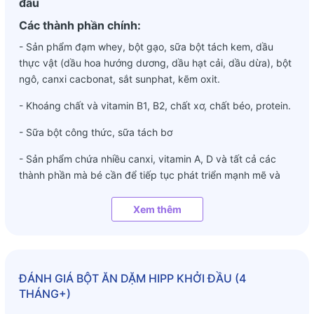
đầu
Các thành phần chính:
- Sản phẩm đạm whey, bột gạo, sữa bột tách kem, dầu
thực vật (dầu hoa hướng dương, dầu hạt cải, dầu dừa), bột
ngô, canxi cacbonat, sắt sunphat, kẽm oxit.
- Khoáng chất và vitamin B1, B2, chất xơ, chất béo, protein.
- Sữa bột công thức, sữa tách bơ
- Sản phẩm chứa nhiều canxi, vitamin A, D và tất cả các
thành phần mà bé cần để tiếp tục phát triển mạnh mẽ và
khỏe mạnh như, Sắt, Iốt, Vitamin A, C và D. Vitamin D rất
cần thiết cho sự hấp thụ canxi và phát triển xương. Với
Xem thêm
hương vị thơm ngon sẽ giúp bé ăn ngon miệng
Sản phẩm chứa đầy đủ các vitamin, khoáng chất và
các dưỡng chất cần thiết giúp cho con bạn phát triển
ĐÁNH GIÁ
BỘT ĂN DẶM HIPP KHỞI ĐẦU (4
một cơ thể khoẻ mạnh toàn diện, giúp bé ăn ngon
THÁNG+)
miệng, dễ tiêu hoá.