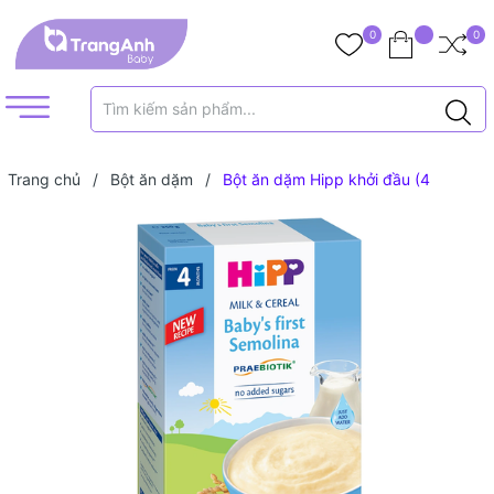
0
0
Trang chủ
/
Bột ăn dặm
/
Bột ăn dặm Hipp khởi đầu (4
tháng+)