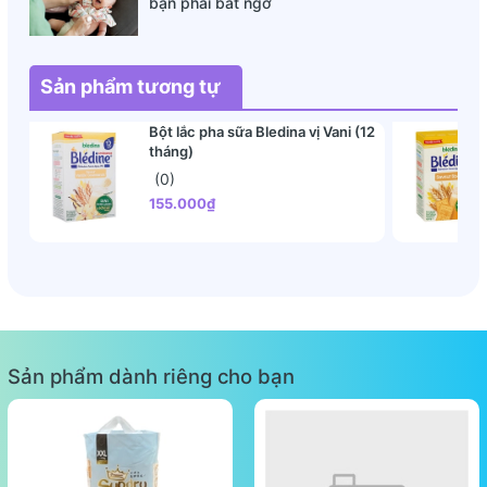
bạn phải bất ngờ
bé, giúp bé có một hệ tiêu hóa khỏe mạnh, hấp thụ
đầy đủ các chất dinh dưỡng.
Sản phẩm tương tự
Được làm từ những
nguyên liệu tự nhiên
, đảm bảo
an toàn cho sức khỏe của bé.
Bột lắc pha sữa Bledina vị Vani (12
Sản phẩm bột ăn dặm dinh dưỡng có hương thơm tự
tháng)
nhiên, không chứa đường tinh luyện, chất bảo quản
(0)
hay phẩm màu.
155.000₫
Độ tuổi sử dụng bột ăn dặm HiPP khởi đầu
Bột ăn dặm HiPP khởi đầu dành cho các bé từ 4 tháng tuổi
trở lên, yêu thích hương vị của bột ăn dặm ngọt, không bị dị
ứng với các thành phần có trong bột.
Bột ăn dặm Hipp có nhiều hương vị khác nhau, mang đến
Sản phẩm dành riêng cho bạn
nhiều sự lựa chọn thích hợp với sở thích của bé, giúp con
thích thú với việc ăn dặm hơn.
Hướng dẫn pha và bảo quản bột HiPP khởi đầu