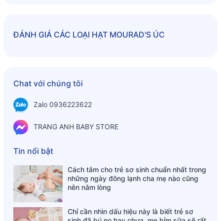
ĐÁNH GIÁ
CÁC LOẠI HẠT MOURAD'S ÚC
Chat với chúng tôi
Zalo 0936223622
TRANG ANH BABY STORE
Tin nổi bật
Cách tắm cho trẻ sơ sinh chuẩn nhất trong
những ngày đông lạnh cha mẹ nào cũng
nên nằm lòng
Chỉ cần nhìn dấu hiệu này là biết trẻ sơ
sinh đã bú no hay chưa, mẹ bỉm sữa sẽ rất