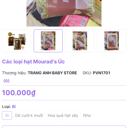
Các loại hạt Mourad's Úc
Thương hiệu:
TRANG ANH BABY STORE
SKU:
PVN1701
(0)
100.000₫
Loại:
Bí
Bí
Dẻ cười k muối
Hoa quả hạt sấy
Nho