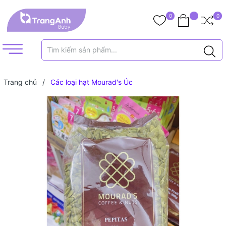
0
0
Trang chủ
/
Các loại hạt Mourad's Úc