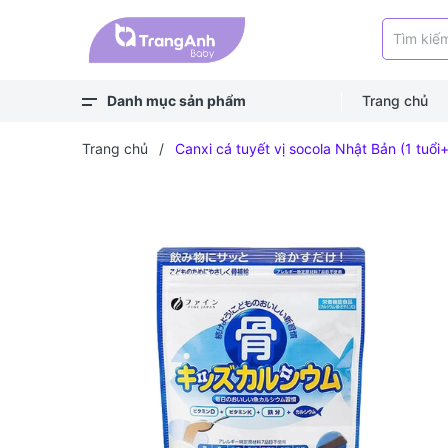
Danh mục sản phẩm
Trang chủ
Xem thêm
Balo, túi
Bé ra ngoài
Bé chơi & học
Bé mặc
Bé ngủ
Bé vệ sinh
Bé khỏe - an toàn
Bé ăn dặm
Bé uống
Trang chủ
/
Canxi cá tuyết vị socola Nhật Bản (1 tuổi+