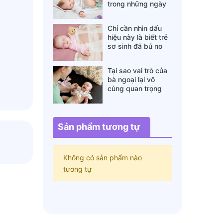
trong những ngày
đông lạnh cha mẹ
nào cũng nên nằm
Chỉ cần nhìn dấu
lòng
hiệu này là biết trẻ
sơ sinh đã bú no
hay chưa, mẹ bỉm
sữa sẽ rất tiếc nếu
Tại sao vai trò của
không biết
bà ngoại lại vô
cùng quan trọng
với cháu, câu trả lời
sẽ khiến bạn phải
bất ngờ
Sản phẩm tương tự
ng.
Không có sản phẩm nào
tương tự