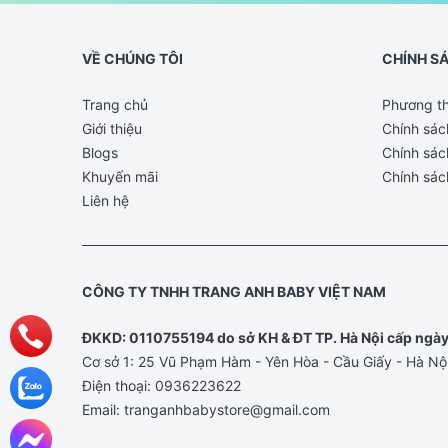
VỀ CHÚNG TÔI
CHÍNH S
Trang chủ
Phương th
Giới thiệu
Chính sác
Blogs
Chính sác
Khuyến mãi
Chính sác
Liên hệ
CÔNG TY TNHH TRANG ANH BABY VIỆT NAM
ĐKKD: 0110755194 do sở KH & ĐT TP. Hà Nội cấp ngà
Cơ sở 1: 25 Vũ Phạm Hàm - Yên Hòa - Cầu Giấy - Hà Nộ
Điện thoại:
0936223622
Email:
tranganhbabystore@gmail.com