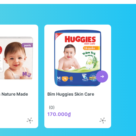
s Nature Made
Bỉm Huggies Skin Care
Bỉm Be
Quốc
(0)
(0)
170.000₫
298.0