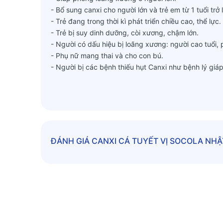
- Bổ sung canxi cho người lớn và trẻ em từ 1 tuổi trở
- Trẻ đang trong thời kì phát triển chiều cao, thể lực.
- Trẻ bị suy dinh dưỡng, còi xương, chậm lớn.
- Người có dấu hiệu bị loãng xương: người cao tuổi, 
- Phụ nữ mang thai và cho con bú.
- Người bị các bệnh thiếu hụt Canxi như bệnh lý giá
CÁCH DÙNG:
- Trẻ 01-06 tuổi uống 1 muỗng (10g bột canxi cá tuyế
- Trên 06 tuổi và người trong gia đình uống 2 muỗng 
- Nên uống trong buổi sáng, không uống sau 14h chiề
- Uống trong bữa ăn hoặc sau ăn, tuyệt đối không nê
ĐÁNH GIÁ
CANXI CÁ TUYẾT VỊ SOCOLA NHẬT
- Có thể pha với nước ấm hoặc pha canxi cá tuyết vớ
Sản phẩm này không phải là thuốc, không có tác dụ