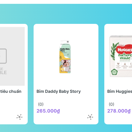
tiêu chuẩn
Bỉm Daddy Baby Story
Bỉm Huggie
(0)
(0)
265.000₫
278.000₫