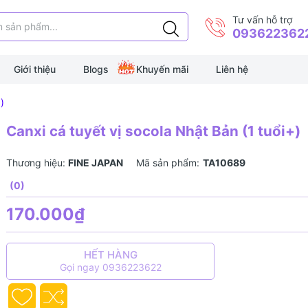
Tư vấn hỗ trợ
093622362
Giới thiệu
Blogs
Khuyến mãi
Liên hệ
)
Canxi cá tuyết vị socola Nhật Bản (1 tuổi+)
Thương hiệu:
FINE JAPAN
Mã sản phẩm:
TA10689
(0)
170.000₫
HẾT HÀNG
Gọi ngay 0936223622