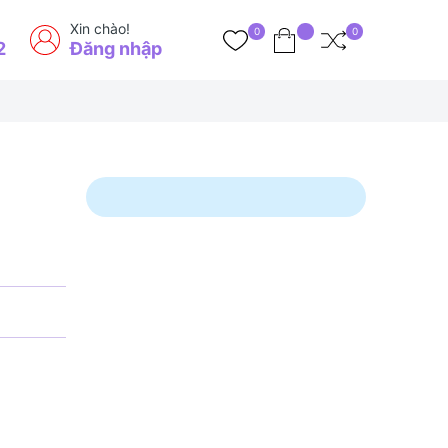
Xin chào!
0
0
2
Đăng nhập