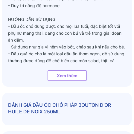
- Duy trì nồng độ hormone
HƯỚNG DẪN SỬ DỤNG
- Dầu óc chó dùng được cho mọi lứa tuổi, đặc biệt tốt với
phụ nữ mang thai, đang cho con bú và trẻ trong giai đoạn
ăn dặm.
- Sử dụng như gia vị nêm vào bột, cháo sau khi nấu cho bé.
- Dầu quả óc chó là một loại dầu ăn thơm ngon, dễ sử dụng
thường được dùng để chế biến các món salad, thịt, cá
nướng, bánh ngọt nướng... hoặc dùng để chiên, xào, nấu
cùng các món ăn khác.
Xem thêm
ĐÁNH GIÁ
DẦU ÓC CHÓ PHÁP BOUTON D'OR
HUILE DE NOIX 250ML