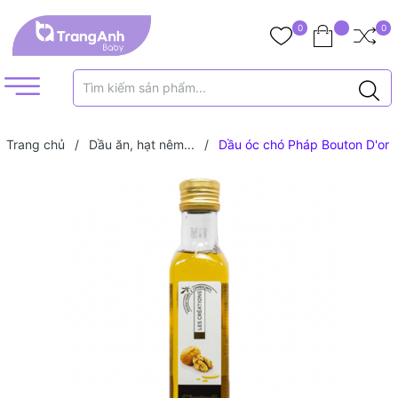
0
0
Trang chủ
/
Dầu ăn, hạt nêm...
/
Dầu óc chó Pháp Bouton D'or
Huile De Noix 250ml