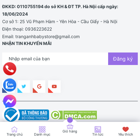
ĐKKD: 0110755194 do sở KH & ĐT TP. Hà Nội cấp ngày:
18/06/2024
Cơ sở 1: 25 Vũ Phạm Hàm - Yên Hòa - Cầu Giấy - Hà Nội
Điện thoại:
0936223622
Email:
tranganhbabystore@gmail.com
NHẬN TIN KHUYẾN MÃI
Đăng ký
Bản quyền thuộc về TRANG ANH BABY STORE |
Cung cấp bởi
Sapo
Giỏ hàng
Trang chủ
Danh mục
Tin tức
Yêu thích