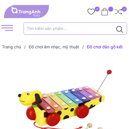
0
0
Trang chủ
/
Đồ chơi âm nhạc, mỹ thuật
/
Đồ chơi đàn gỗ kết
hợp xe kéo hình cún Toyshouse 1152