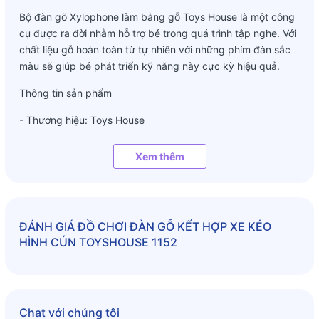
Bộ đàn gõ Xylophone làm bằng gỗ Toys House là một công
cụ được ra đời nhằm hỗ trợ bé trong quá trình tập nghe. Với
chất liệu gỗ hoàn toàn từ tự nhiên với những phím đàn sắc
màu sẽ giúp bé phát triển kỹ năng này cực kỳ hiệu quả.
Thông tin sản phẩm
- Thương hiệu: Toys House
- Phân loại sản phẩm: Đồ chơi tiền giáo dục
Xem thêm
- Chất liệu: Khung gỗ kết hợp phím đàn kim loại được sơn
tĩnh điện, bền màu
- Màu sắc: Như hình
ĐÁNH GIÁ
ĐỒ CHƠI ĐÀN GỖ KẾT HỢP XE KÉO
HÌNH CÚN TOYSHOUSE 1152
- Kích thước sản phẩm: 26*10,5*12 cm
- Trọng lượng: 400gr
- Chứng nhận an toàn: VietCert
Chat với chúng tôi