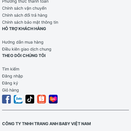
Tránh cho đồ chơi tiếp xúc với nước lâu, để tránh làm bong
Phương thức thanh toán
sơn và các lớp keo trên đồ chơi.
Chính sách vận chuyển
Chính sách đổi trả hàng
Cất và giữ gìn sản phẩm ở nơi khô ráo sau khi chơi.
Chính sách bảo mật thông tin
HỖ TRỢ KHÁCH HÀNG
Lau chùi sản phẩm thường xuyên tránh bụi bẩn khi cho bé
chơi.
Hướng dẫn mua hàng
Tránh cho đồ chơi tiếp xúc với nước lâu, để tránh làm bong
Điều kiên giao dịch chung
sơn và các lớp keo trên đồ chơi.
THEO DÕI CHÚNG TÔI
Tìm kiếm
Đăng nhập
Đăng ký
Giỏ hàng
CÔNG TY TNHH TRANG ANH BABY VIỆT NAM