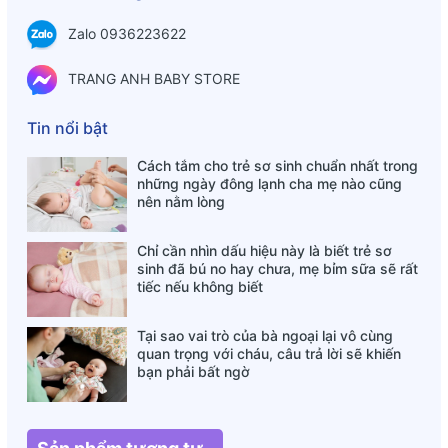
Công dụng sản phẩm:
Zalo 0936223622
Với những âm thanh êm dịu, dễ nghe bé có thể dễ dàng
cảm thụ âm thanh, đồng thời phát triển trí thông minh và
TRANG ANH BABY STORE
khả năng tưởng tượng, kích thích tinh thần và cảm xúc của
bé yêu.
Tin nổi bật
Việc gõ đàn sẽ giúp bé tập vận động các ngón tay và cơ
Cách tắm cho trẻ sơ sinh chuẩn nhất trong
tay linh hoạt, bên cạnh đấy giúp bé luyện được khả năng
những ngày đông lạnh cha mẹ nào cũng
cầm, nắm, gõ.
nên nằm lòng
8 sắc màu tương ứng 8 nốt nhạc sinh động, cộng thêm màu
Chỉ cần nhìn dấu hiệu này là biết trẻ sơ
sắc hiện đại bắt mắt kích thích sự sáng tạo của trẻ, bé có
sinh đã bú no hay chưa, mẹ bỉm sữa sẽ rất
thể tạo ra những giai điệu của riêng mình.
tiếc nếu không biết
Bộ đàn gõ 8 âm thanh Toys House còn được trang bị dây
Tại sao vai trò của bà ngoại lại vô cùng
kéo và có bánh xe di chuyển, bé có thể thực hiện các thao
quan trọng với cháu, câu trả lời sẽ khiến
tác đẩy, kéo rèn luyện sự linh hoạt của đôi tay.
bạn phải bất ngờ
Việc học tập thông qua các công cụ hỗ trợ như này còn
giúp bé tự tạo tính độc lập, kiên trì cho bản thân.