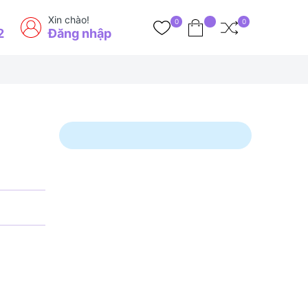
Xin chào!
0
0
2
Đăng nhập