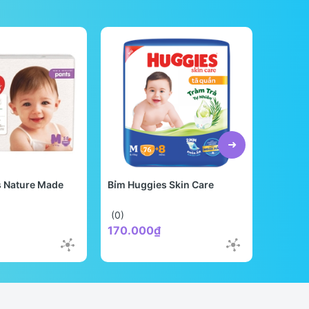
s Nature Made
Bỉm Huggies Skin Care
Bỉm Be
Quốc
(0)
(0)
170.000₫
298.0