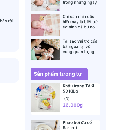
trong những ngày
đông lạnh cha mẹ
nào cũng nên nằm
Chỉ cần nhìn dấu
lòng
háo rời
hiệu này là biết trẻ
sơ sinh đã bú no
hay chưa, mẹ bỉm
sữa sẽ rất tiếc nếu
Tại sao vai trò của
không biết
bà ngoại lại vô
cùng quan trọng
với cháu, câu trả lời
sẽ khiến bạn phải
bất ngờ
Sản phẩm tương tự
Khẩu trang TAKI
5D KIDS
(0)
26.000₫
Phao bơi đỡ cổ
Bar-rot