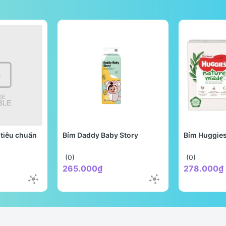
tiêu chuẩn
Bỉm Daddy Baby Story
Bỉm Huggie
(0)
(0)
265.000₫
278.000₫