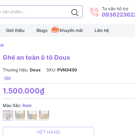
Tư vấn hỗ trợ
093622362
Giới thiệu
Blogs
Khuyến mãi
Liên hệ
ux
Ghế an toàn ô tô Doux
Thương hiệu:
Doux
SKU:
PVN3430
(0)
1.500.000₫
Màu Sắc:
Kem
HẾT HÀNG