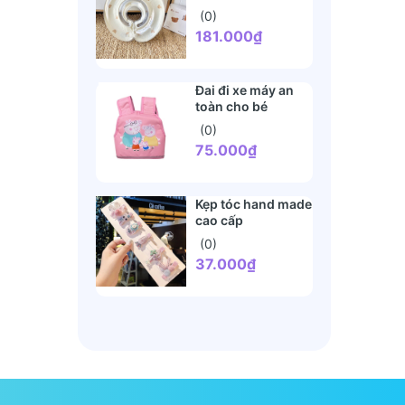
(0)
181.000₫
Đai đi xe máy an
toàn cho bé
(0)
75.000₫
Kẹp tóc hand made
cao cấp
(0)
37.000₫