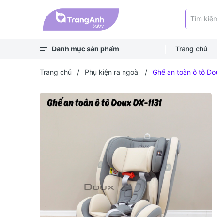
Danh mục sản phẩm
Trang chủ
Xem thêm
Balo, túi
Bé ra ngoài
Bé chơi & học
Bé mặc
Bé ngủ
Bé vệ sinh
Bé khỏe - an toàn
Bé ăn dặm
Bé uống
Trang chủ
/
Phụ kiện ra ngoài
/
Ghế an toàn ô tô Do