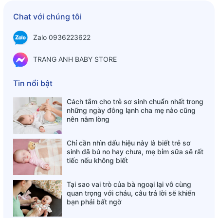
Ghế hơi tập ngồi Playing là sản phẩm lí tưởng để bé tập
Chat với chúng tôi
ngồi an toàn, giúp nâng đỡ cơ lưng & tránh tổn thương hệ
xương sống còn non yếu của trẻ. Sản phẩm là sự lựa chọn
Zalo 0936223622
hàng đầu của các bà mẹ nhờ khả năng giúp bé phát triển
TRANG ANH BABY STORE
thể chất lành mạnh.
*Lưu ý khi sử dụng ghế hơi tập ngồi Playing cho bé:
Tin nổi bật
- Sử dụng dưới sự giám sát của người lớn.
Cách tắm cho trẻ sơ sinh chuẩn nhất trong
những ngày đông lạnh cha mẹ nào cũng
- Không được sử dụng ghế như phao bơi trong hồ hoặc bể
nên nằm lòng
tắm, trừ khi có người lớn giữ ghế thăng bằng.
Chỉ cần nhìn dấu hiệu này là biết trẻ sơ
- Không ép trẻ ngồi khi trẻ không thích.
sinh đã bú no hay chưa, mẹ bỉm sữa sẽ rất
tiếc nếu không biết
- Để ghế trên mặt phẳng ổn định rồi mới sử dụng.
- Không để gần lửa.
Tại sao vai trò của bà ngoại lại vô cùng
quan trọng với cháu, câu trả lời sẽ khiến
- SP phù hợp với bé 6 tháng tuổi trở lên.
bạn phải bất ngờ