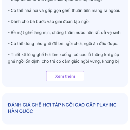
- Có thể nhả hơi và gấp gọn ghế, thuận tiện mang ra ngoài.
- Dành cho bé bước vào giai đoạn tập ngồi
- Bề mặt ghế láng mịn, chống thấm nước nên rất dễ vệ sinh.
- Có thể dùng như ghế để bé ngồi chơi, ngồi ăn đều được.
- Thiết kế lòng ghế hơi lõm xuống, có các lỗ thông khí giúp
ghế ngồi ổn định, cho trẻ có cảm giác ngồi vững, không bị
ngã về các phía.
Xem thêm
- Thiết kế thành ghế cao, ôm sát khung người bé, đảm bảo
cố định tư thế ngồi và an toàn.
- Chỉ cần mở nắp van, kéo lên ấn xuống khoảng 2 phút là
đã có chiếc ghế êm ái cho bé sử dụng.
ĐÁNH GIÁ
GHẾ HƠI TẬP NGỒI CAO CẤP PLAYING
HÀN QUỐC
- Khi không sử dụng hoặc muốn mang theo ra ngoài, mẹ chỉ
cần mở nút van phía sau ghế, bóp nhẹ cho hơi thoát hết ra
rồi gấp gọn lại, nhỏ nhắn như chiếc ví cầm tay.