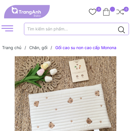
0
0
Trang chủ
/
Chăn, gối
/
Gối cao su non cao cấp Monona