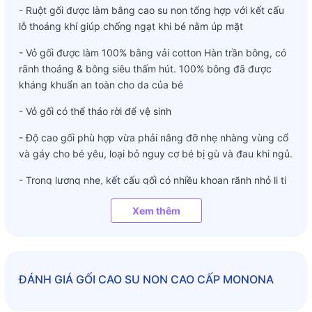
- Ruột gối được làm bằng cao su non tổng hợp với kết cấu
lỗ thoáng khí giúp chống ngạt khi bé nằm úp mặt
- Vỏ gối được làm 100% bằng vải cotton Hàn trần bông, có
rãnh thoáng & bông siêu thấm hút. 100% bông đã được
kháng khuẩn an toàn cho da của bé
- Vỏ gối có thể tháo rời để vệ sinh
- Độ cao gối phù hợp vừa phải nâng đỡ nhẹ nhàng vùng cổ
và gáy cho bé yêu, loại bỏ nguy cơ bé bị gù và đau khi ngủ.
- Trọng lượng nhẹ, kết cấu gối có nhiều khoan rãnh nhỏ li ti
giúp khí lưu thông tốt, tránh tình trạng nóng hầm đầu khi
Xem thêm
ngủ. Gối cao su non đặc biệt phù hợp với những trẻ thường
xuyên bị đổ mồ hôi ở đầu, gối sẽ thấm hút và thoát hơi
nhanh
- Đảm bảo an toàn khi không gây dị ứng, không có mùi hôi,
ĐÁNH GIÁ
GỐI CAO SU NON CAO CẤP MONONA
bụi bẩn hay nấm mốc.