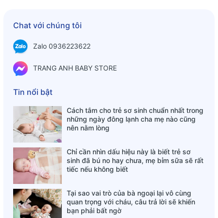
- Không bị biến dạng hay xẹp lún do gối có tính đàn hồi
cao.
Chat với chúng tôi
- Gối cao su non giúp đầu bé ổn định khi nằm, tránh bị trơn
trượt hay xoay đổi vị trí bất chợt, từ đó tạo cho bé thói quen
Zalo 0936223622
ngủ đúng tư thế.
TRANG ANH BABY STORE
THÔNG TIN SẢN PHẨM GỐI CAO SU NON MONONA:
- Kích thước: 25*45cm
Tin nổi bật
- Hoạ tiết: 10 mẫu phối khác nhau
Cách tắm cho trẻ sơ sinh chuẩn nhất trong
những ngày đông lạnh cha mẹ nào cũng
nên nằm lòng
Chỉ cần nhìn dấu hiệu này là biết trẻ sơ
sinh đã bú no hay chưa, mẹ bỉm sữa sẽ rất
tiếc nếu không biết
Tại sao vai trò của bà ngoại lại vô cùng
quan trọng với cháu, câu trả lời sẽ khiến
bạn phải bất ngờ