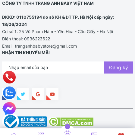
CÔNG TY TNHH TRANG ANH BABY VIỆT NAM
ĐKKD: 0110755194 do sở KH & ĐT TP. Hà Nội cấp ngày:
18/06/2024
Cơ sở 1: 25 Vũ Phạm Hàm - Yên Hòa - Cầu Giấy - Hà Nội
Điện thoại:
0936223622
Email:
tranganhbabystore@gmail.com
NHẬN TIN KHUYẾN MÃI
Đăng ký
Bản quyền thuộc về TRANG ANH BABY STORE |
Cung cấp bởi
Sapo