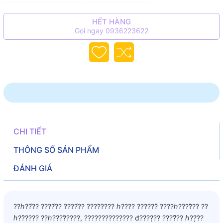
HẾT HÀNG
Gọi ngay 0936223622
CHI TIẾT
THÔNG SỐ SẢN PHẨM
ĐÁNH GIÁ
??ℎ??́?? ????̛́?? ????́?? ????̀???? ℎ???? ??????̉ ????ℎ????̂̀?? ??
ℎ??̂???? ??ℎ??̛??̛̀????, ?????????????? đ??̛??̛̣?? ????̂́?? ℎ??̛̣??