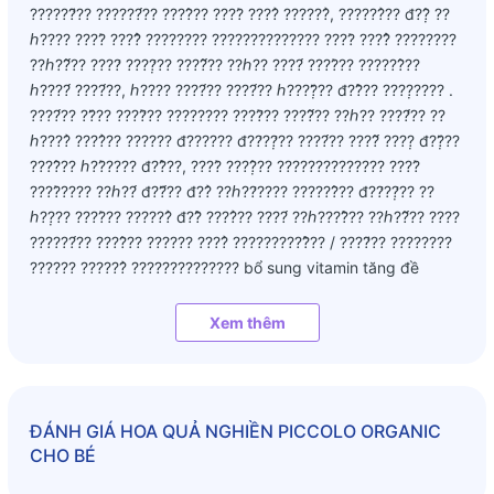
??????̛̃?? ??????́?? ????̂?? ????̀ ????̉ ??????̉, ??????̉?? đ??̣̂ ??
ℎ???? ????̀ ????̂̉ ???????? ?????????????? ????̀ ????̂̉ ????????
??ℎ??̂́?? ????̛ ????̛̣?? ????̂́?? ??ℎ?? ????́ ????̀?? ??????̂??
ℎ????́ ????́??, ℎ???? ????́?? ????́?? ℎ????̣̆?? đ??̂̀?? ????̣???? .
????́?? ??̆?? ????̛̀?? ???????? ????̛̀?? ????̂́?? ??ℎ?? ????̛́?? ??
ℎ????̉ ????̉?? ?????? đ?????? đ??̛??̛̣?? ????́?? ????̂́ ????̣ đ??̣̆??
????̂?? ℎ??̀???? đ??̂̀??, ????̀ ????̣̂?? ?????????????? ????̀
????̀???? ??ℎ??́ đ??̆́?? đ??̉ ??ℎ??̛???? ??????̂?? đ??̛??̛̣?? ??
ℎ??̣?? ????̀?? ??????̉ đ??̂̀ ????̉?? ????́ ??ℎ????̂̀?? ??ℎ??̂́?? ????
??????́?? ????̂?? ?????? ????̉ ??????????̂̀?? / ????̛̃?? ????????
?????? ??????̉ ?????????????? bổ sung vitamin tăng đề
kháng, output đẹp nha các mẹ. Bên tây bác sĩ đều khuyến
khích cho con ăn dặm từ tháng thứ 4. Nếu sớm quá ko tốt
Xem thêm
cho hệ tiêu hoá, muộn quá thì ko đủ vi chất cần thiết cho sự
phát triển. Vì thế mà các loại bột hay hoa quả ăn dặm đều
có sản phẩm bắt đầu cho bé từ 4m ạ. ??????????????
????̣̂?? ?????????? ??????̛̃???? ??????̛??̛???? ??????̣̂?? ??̆??
ĐÁNH GIÁ
HOA QUẢ NGHIỀN PICCOLO ORGANIC
????̣̆?? ????̉?? ???? ???? đ??̛??̛̣?? ????????̂̀?? ????̣ & ????́
CHO BÉ
????̂?? ??????́????! Đ??̂?? ????̀ ??????̛??̛???? ??????̣̂?? ????́