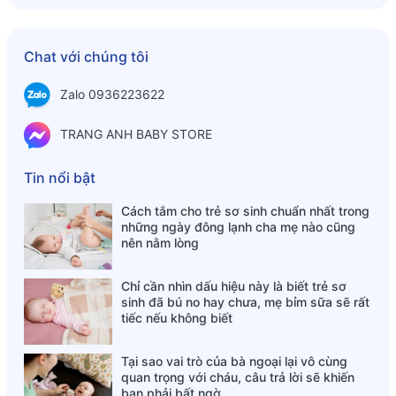
????̂ ????̀???? ??????̣?? đ??̣̂???? ?????? đ??̀???? ????̂??
????́?? ????̀???? ????̉?? ??????̂̉?? đ??̛??̛̣?? ??????????̂??
????̛́??, ??????̂́ ??????̂́?? ????̛́?? ????̂???? ??????̛́?? ???????? -
Chat với chúng tôi
???????? đ??̂̉ ??????̛̃ ?????? ????̛??̛???? ????̣ ????̛̣ ????????̂??,
????́???? ??????́???? ????̣ ??????́?? ????̀ ????̛??̛?? ????????
Zalo 0936223622
??????̂́??. 10% ????̛̣?? ????????̣̂?? ?????????????? ????̀????
?????? ????́?? ????̂̉ ??????̛́?? ????̛̀ ????????̣̂?? ??????́?? đ??̛̃
TRANG ANH BABY STORE
????́?? ?????? đ??̀???? đ??̣?? ??????̛??̛????. ??????????????
????̀ ????̉?? ??????̂̉?? ?? ?????????????? (????????̂??
Tin nổi bật
????????̂?? ????̛̃?? ????̛), ??????̂???? ??????̛́?? ????????????,
??????̂???? ??????̂?? đ??̛??̛̀????, ??????̂́?? ?????? ????̂́?? ????̛́
Cách tắm cho trẻ sơ sinh chuẩn nhất trong
??????̣ ?????? ????̀?? ??????́??!
những ngày đông lạnh cha mẹ nào cũng
nên nằm lòng
Chỉ cần nhìn dấu hiệu này là biết trẻ sơ
sinh đã bú no hay chưa, mẹ bỉm sữa sẽ rất
tiếc nếu không biết
Tại sao vai trò của bà ngoại lại vô cùng
quan trọng với cháu, câu trả lời sẽ khiến
bạn phải bất ngờ