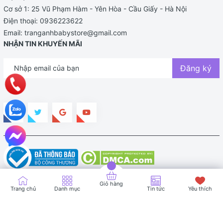
Cơ sở 1: 25 Vũ Phạm Hàm - Yên Hòa - Cầu Giấy - Hà Nội
Điện thoại:
0936223622
Email:
tranganhbabystore@gmail.com
NHẬN TIN KHUYẾN MÃI
Đăng ký
Bản quyền thuộc về TRANG ANH BABY STORE |
Cung cấp bởi
Sapo
Giỏ hàng
Trang chủ
Danh mục
Tin tức
Yêu thích