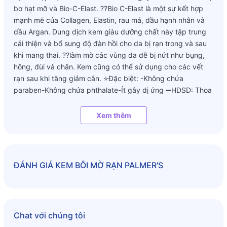
bơ hạt mỡ và Bio-C-Elast. ??Bio C-Elast là một sự kết hợp
mạnh mẽ của Collagen, Elastin, rau má, dầu hạnh nhân và
dầu Argan. Dung dịch kem giàu dưỡng chất này tập trung
cải thiện và bổ sung độ đàn hồi cho da bị rạn trong và sau
khi mang thai. ??làm mờ các vùng da dễ bị nứt như bụng,
hông, đùi và chân. Kem cũng có thể sử dụng cho các vết
rạn sau khi tăng giảm cân. ⭐️Đặc biệt: -Không chứa
paraben-Không chứa phthalate-Ít gây dị ứng ➖HDSD: Thoa
đồng đều và nhẹ nhàng mát xa vòng tròn trên cơ thể có vết
rạn da 3 lần/ngày.
Xem thêm
ĐÁNH GIÁ
KEM BÔI MỜ RẠN PALMER'S
Chat với chúng tôi