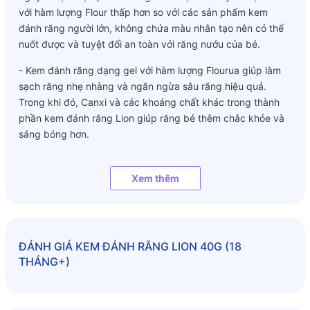
với hàm lượng Flour thấp hơn so với các sản phẩm kem
đánh răng người lớn, không chứa màu nhân tạo nên có thể
nuốt được và tuyệt đối an toàn với răng nướu của bé.
- Kem đánh răng dạng gel với hàm lượng Flourua giúp làm
sạch răng nhẹ nhàng và ngăn ngừa sâu răng hiệu quả.
Trong khi đó, Canxi và các khoáng chất khác trong thành
phần kem đánh răng Lion giúp răng bé thêm chắc khỏe và
sáng bóng hơn.
- Sản phẩm có hương vị dâu tây tự nhiên mang đến cảm
giác ngọt dịu và hơi thở thơm mát cho bé sau mỗi lần đánh
Xem thêm
răng, từ đó bé sẽ thích thú hơn và nhanh chóng hình thành
thói quen tự vệ sinh răng miệng mỗi ngày.
- Kem đánh răng dạng tuýp có thiết kế họa tiết đáng yêu
ĐÁNH GIÁ
KEM ĐÁNH RĂNG LION 40G (18
với trọng lượng 40g.
THÁNG+)
Sản phẩm thích hợp cho bé trên 18 tháng tuổi.