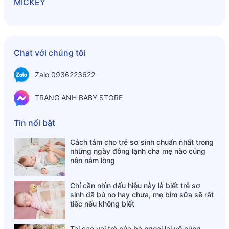
MICKEY
Thông tin dinh dưỡng
Năng lượng: 41-42kcal
Chất đạm: 0g
Chat với chúng tôi
Chất béo: 0-0,11g
Carbohydrate: 10,1-10,3g
Zalo 0936223622
Muối: 0mg
TRANG ANH BABY STORE
Tin nổi bật
Cách tắm cho trẻ sơ sinh chuẩn nhất trong
những ngày đông lạnh cha mẹ nào cũng
nên nằm lòng
Chỉ cần nhìn dấu hiệu này là biết trẻ sơ
sinh đã bú no hay chưa, mẹ bỉm sữa sẽ rất
tiếc nếu không biết
Tại sao vai trò của bà ngoại lại vô cùng