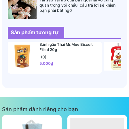
quan trọng với cháu, câu trả lời sẽ khiến
bạn phải bất ngờ
Sản phẩm tương tự
Bánh gấu Thái Mr.Mee Biscuit
Filled 20g
(0)
5.000₫
Sản phẩm dành riêng cho bạn