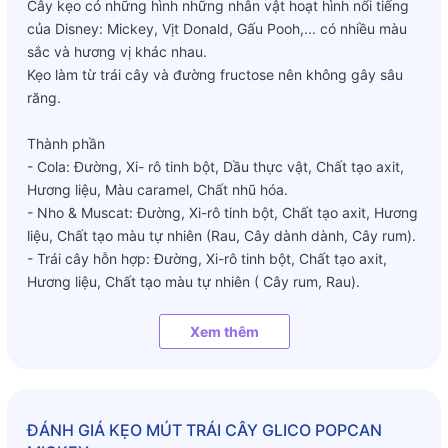
Cây kẹo có những hình những nhân vật hoạt hình nổi tiếng
của Disney: Mickey, Vịt Donald, Gấu Pooh,... có nhiều màu
sắc và hương vị khác nhau.
Kẹo làm từ trái cây và đường fructose nên không gây sâu
răng.
Thành phần
- Cola: Đường, Xi- rô tinh bột, Dầu thực vật, Chất tạo axit,
Hương liệu, Màu caramel, Chất nhũ hóa.
- Nho & Muscat: Đường, Xi-rô tinh bột, Chất tạo axit, Hương
liệu, Chất tạo màu tự nhiên (Rau, Cây dành dành, Cây rum).
- Trái cây hỗn hợp: Đường, Xi-rô tinh bột, Chất tạo axit,
Hương liệu, Chất tạo màu tự nhiên ( Cây rum, Rau).
- Hương vị bí ẩn: Đường, Xi-rô tinh bột, Chất tạo axit, Chất
tạo màu tự nhiên (Caramen, Cây rum) .
Xem thêm
- Soda: Đường, Xi- rô tinh bột, Dầu thực vật, Chất làm chua,
Hương liệu, Chất nhũ hóa, Màu xanh Gardenia.
- Dâu & đào : Đường, Xi-rô tinh bột, Chất tạo axit, Hương
liệu, Màu bắp cải đỏ .
ĐÁNH GIÁ
KẸO MÚT TRÁI CÂY GLICO POPCAN