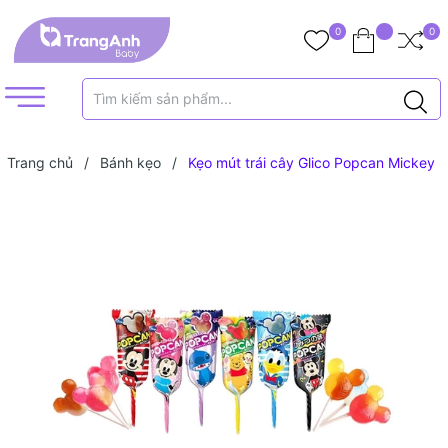
0
0
Trang chủ
/
Bánh kẹo
/
Kẹo mút trái cây Glico Popcan Mickey