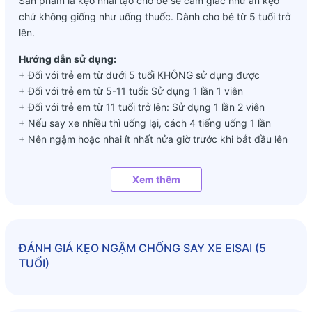
Sản phẩm là kẹo nhai tạo cho bé sẽ cảm giác như ăn kẹo
chứ không giống như uống thuốc. Dành cho bé từ 5 tuổi trở
lên.
Hướng dẫn sử dụng:
+ Đối với trẻ em từ dưới 5 tuổi KHÔNG sử dụng được
+ Đối với trẻ em từ 5-11 tuổi: Sử dụng 1 lần 1 viên
+ Đối với trẻ em từ 11 tuổi trở lên: Sử dụng 1 lần 2 viên
+ Nếu say xe nhiều thì uống lại, cách 4 tiếng uống 1 lần
+ Nên ngậm hoặc nhai ít nhất nửa giờ trước khi bắt đầu lên
xe
Xem thêm
Lưu ý:
+ Không nên ngập 2 viên cùng 1 lúc trong miệng
+ Chỉ sử dụng cho bé 5 tuổi trở lên
+ Bảo quản ở nơi khô thoáng, tránh ánh nắng trực tiếp.
ĐÁNH GIÁ
KẸO NGẬM CHỐNG SAY XE EISAI (5
TUỔI)