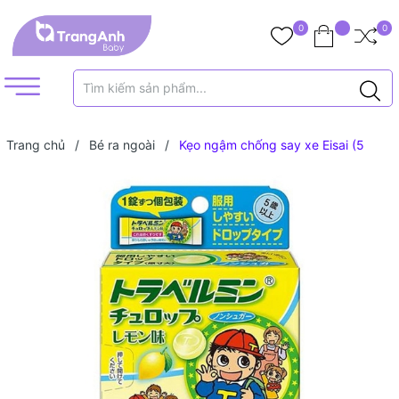
0
0
Trang chủ
/
Bé ra ngoài
/
Kẹo ngậm chống say xe Eisai (5
tuổi)