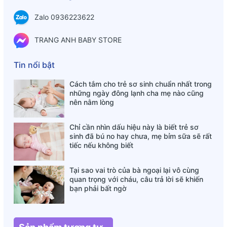
. Dùng nhắc lại sau ít phút (nếu cần).
Zalo 0936223622
. Để đạt hiệu quả, nên bôi ngay sau khi bị côn trùng chích/
đốt.
TRANG ANH BABY STORE
Tin nổi bật
Cách tắm cho trẻ sơ sinh chuẩn nhất trong
những ngày đông lạnh cha mẹ nào cũng
nên nằm lòng
Chỉ cần nhìn dấu hiệu này là biết trẻ sơ
sinh đã bú no hay chưa, mẹ bỉm sữa sẽ rất
tiếc nếu không biết
Tại sao vai trò của bà ngoại lại vô cùng
quan trọng với cháu, câu trả lời sẽ khiến
bạn phải bất ngờ