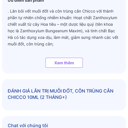
Ưu điểm sản phẩm
. Lăn bôi vết muỗi đốt và côn trùng cắn Chicco với thành
phần tự nhiên chống nhiễm khuẩn: Hoạt chất Zanthoxylum
chiết xuất từ cây Hoa tiêu – một dược liệu quý (tên khoa
học là Zanthoxylum Bungeanum Maxim), và tinh chất Bạc
Hà có tác dụng xoa dịu, làm mát, giảm sưng nhanh các vết
muỗi đốt, côn trùng cắn;
. Giảm ngứa nhanh: Tác động lập tức làm dịu mát vết côn
trùng đốt, giúp da không bị kích ứng. Bé sẽ cảm thấy dễ
Xem thêm
chịu, không quấy khóc;
. Không để lại sẹo, thâm: Giữ cho làn da của Bé luôn được
mịn màng, trắng trẻo.
ĐÁNH GIÁ
LĂN TRỊ MUỖI ĐỐT, CÔN TRÙNG CẮN
CHICCO 10ML (2 THÁNG+)
Hướng dẫn sử dụng
. Lăn lên vết chích, cắn của côn trùng.
Chat với chúng tôi