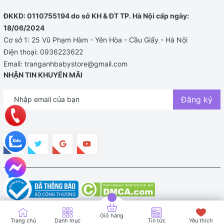
ĐKKD: 0110755194 do sở KH & ĐT TP. Hà Nội cấp ngày:
18/06/2024
Cơ sở 1: 25 Vũ Phạm Hàm - Yên Hòa - Cầu Giấy - Hà Nội
Điện thoại:
0936223622
Email:
tranganhbabystore@gmail.com
NHẬN TIN KHUYẾN MÃI
Đăng ký
Bản quyền thuộc về TRANG ANH BABY STORE |
Cung cấp bởi
Sapo
Giỏ hàng
Trang chủ
Danh mục
Tin tức
Yêu thích