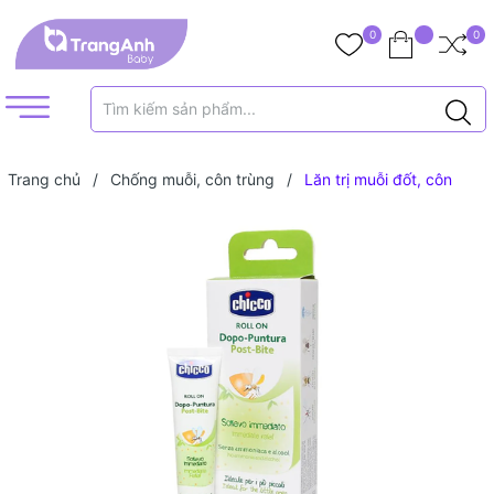
0
0
Trang chủ
/
Chống muỗi, côn trùng
/
Lăn trị muỗi đốt, côn
trùng cắn Chicco 10ml (2 tháng+)