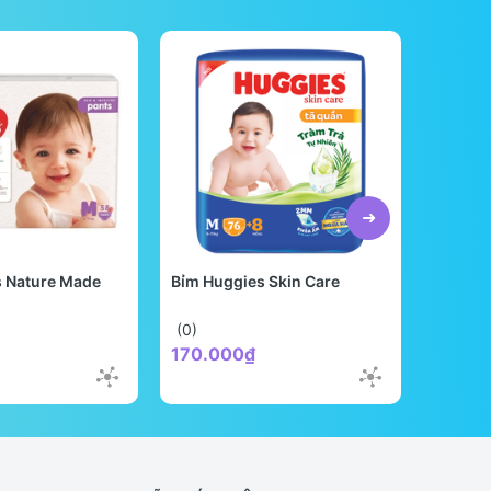
s Nature Made
Bỉm Huggies Skin Care
Bỉm Be
Quốc
(0)
(0)
170.000₫
298.0