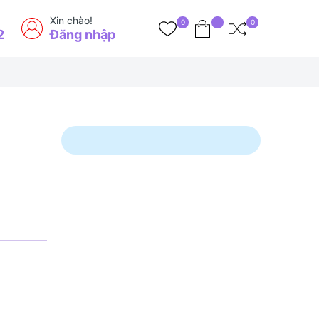
Xin chào!
0
0
2
Đăng nhập