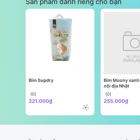
Sản phẩm dành riêng cho bạn
Bỉm Supdry
Bỉm Moony xanh 
nội địa Nhật
(0)
(0)
221.000₫
255.000₫