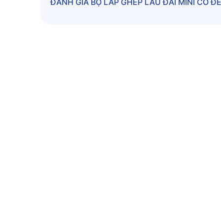
ĐÁNH GIÁ
BỘ LẮP GHÉP LÂU ĐÀI MINI CÓ Đ