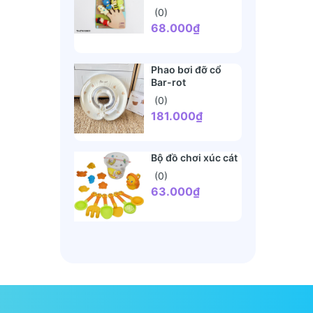
(0)
68.000₫
Phao bơi đỡ cổ
Bar-rot
(0)
181.000₫
Bộ đồ chơi xúc cát
(0)
63.000₫