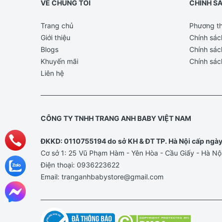
VỀ CHÚNG TÔI
CHÍNH S
Trang chủ
Phương th
Giới thiệu
Chính sác
Blogs
Chính sác
Khuyến mãi
Chính sác
Liên hệ
CÔNG TY TNHH TRANG ANH BABY VIỆT NAM
ĐKKD: 0110755194 do sở KH & ĐT TP. Hà Nội cấp ngà
Cơ sở 1: 25 Vũ Phạm Hàm - Yên Hòa - Cầu Giấy - Hà Nộ
Điện thoại:
0936223622
Email:
tranganhbabystore@gmail.com