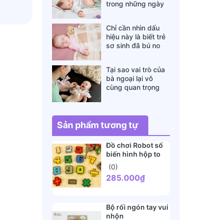
trong những ngày
đông lạnh cha mẹ
nào cũng nên nằm
Chỉ cần nhìn dấu
lòng
hiệu này là biết trẻ
sơ sinh đã bú no
hay chưa, mẹ bỉm
sữa sẽ rất tiếc nếu
Tại sao vai trò của
không biết
bà ngoại lại vô
cùng quan trọng
với cháu, câu trả lời
sẽ khiến bạn phải
bất ngờ
Sản phẩm tương tự
Đồ chơi Robot số
biến hình hộp to
(0)
285.000₫
Bộ rối ngón tay vui
nhộn