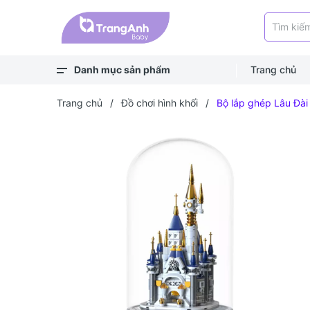
Danh mục sản phẩm
Trang chủ
Xem thêm
Balo, túi
Bé ra ngoài
Bé chơi & học
Bé mặc
Bé ngủ
Bé vệ sinh
Bé khỏe - an toàn
Bé ăn dặm
Bé uống
Trang chủ
/
Đồ chơi hình khối
/
Bộ lắp ghép Lâu Đài