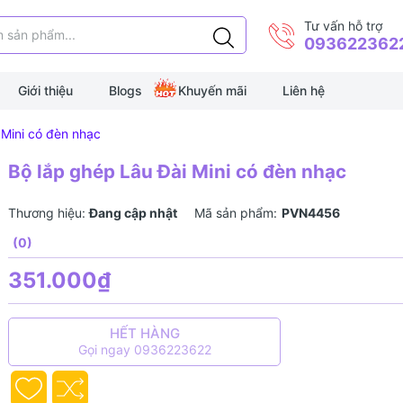
Tư vấn hỗ trợ
093622362
Giới thiệu
Blogs
Khuyến mãi
Liên hệ
 Mini có đèn nhạc
Bộ lắp ghép Lâu Đài Mini có đèn nhạc
Thương hiệu:
Đang cập nhật
Mã sản phẩm:
PVN4456
(0)
351.000₫
HẾT HÀNG
Gọi ngay 0936223622