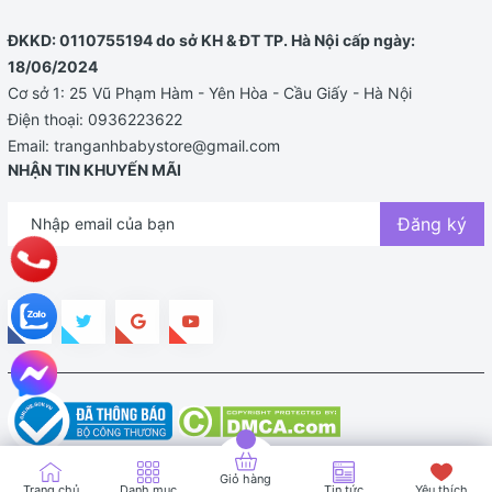
ĐKKD: 0110755194 do sở KH & ĐT TP. Hà Nội cấp ngày:
18/06/2024
Cơ sở 1: 25 Vũ Phạm Hàm - Yên Hòa - Cầu Giấy - Hà Nội
Điện thoại:
0936223622
Email:
tranganhbabystore@gmail.com
NHẬN TIN KHUYẾN MÃI
Đăng ký
Bản quyền thuộc về TRANG ANH BABY STORE |
Cung cấp bởi
Sapo
Giỏ hàng
Trang chủ
Danh mục
Tin tức
Yêu thích