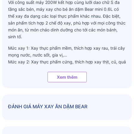
Với công suất máy 200W kết hợp cùng lưỡi dao chữ S đa
tầng sắc bén, máy xay cho bé ăn dặm Bear mini 0.6L có
thể xay đa dạng các loại thực phẩm khác nhau. Đặc biệt,
sản phẩm tích hợp 2 chế độ xay, phù hợp với mọi công thức
món ăn, từ món cháo dinh dưỡng cho tới các món bánh,
sinh tố.
Mức xay 1: Xay thực phẩm mềm, thích hợp xay rau, trái cây
mọng nước, nước sốt, gia vị,…
Mức xay 2: Xay thực phẩm cứng, thích hợp xay thịt, củ, quả
cứng,…
Xem thêm
2. Máy xay cho bé ăn dặm Bear mini 0.6L nhỏ gọn và tiện
lợi
Với dung tích 0.6L, bạn có thể xay nhuyễn các nguyên liệu
để làm món ăn cho bé với lượng thức ăn thành phẩm sau
ĐÁNH GIÁ
MÁY XAY ĂN DẶM BEAR
xay đạt 200 gram, tương đương với 1 bát. Máy xay cho bé
ăn dặm Bear mini 0.6L cực kỳ thích hợp khi bạn cần xay
một lượng nhỏ thức ăn, giúp cho thực phẩm luôn tươi ngon
mà không bị biến đổi màu sắc hay hương vị.