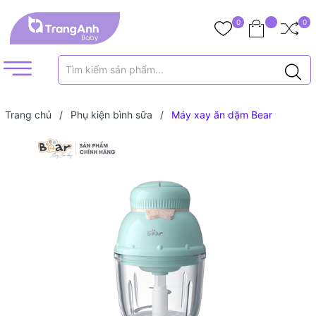
0
0
Trang chủ
/
Phụ kiện bình sữa
/
Máy xay ăn dặm Bear