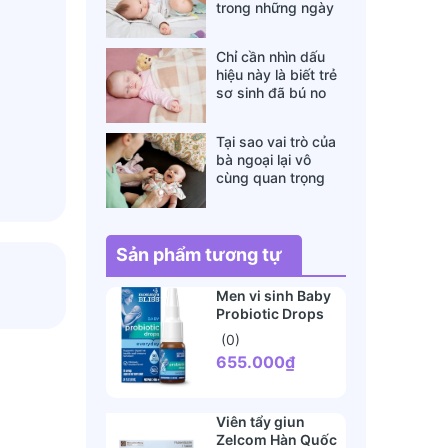
trong những ngày
đông lạnh cha mẹ
nào cũng nên nằm
Chỉ cần nhìn dấu
lòng
hiệu này là biết trẻ
sơ sinh đã bú no
hay chưa, mẹ bỉm
sữa sẽ rất tiếc nếu
Tại sao vai trò của
không biết
bà ngoại lại vô
cùng quan trọng
với cháu, câu trả lời
sẽ khiến bạn phải
bất ngờ
Sản phẩm tương tự
Men vi sinh Baby
Probiotic Drops
Mommys Bliss
(0)
10ml
655.000₫
Viên tẩy giun
Zelcom Hàn Quốc