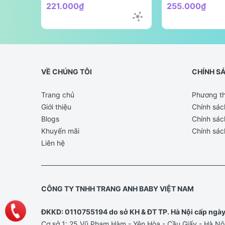
221.000₫
255.000₫
VỀ CHÚNG TÔI
CHÍNH S
Trang chủ
Phương th
Giới thiệu
Chính sác
Blogs
Chính sác
Khuyến mãi
Chính sác
Liên hệ
CÔNG TY TNHH TRANG ANH BABY VIỆT NAM
ĐKKD: 0110755194 do sở KH & ĐT TP. Hà Nội cấp ngà
Cơ sở 1: 25 Vũ Phạm Hàm - Yên Hòa - Cầu Giấy - Hà Nộ