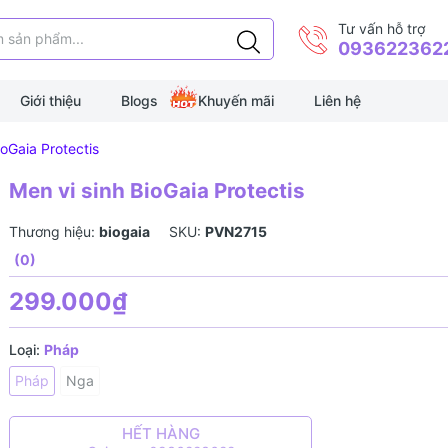
Tư vấn hỗ trợ
093622362
Giới thiệu
Blogs
Khuyến mãi
Liên hệ
ioGaia Protectis
Men vi sinh BioGaia Protectis
Thương hiệu:
biogaia
SKU:
PVN2715
(0)
299.000₫
Loại:
Pháp
Pháp
Nga
HẾT HÀNG