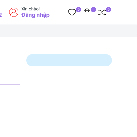
Xin chào!
0
0
2
Đăng nhập