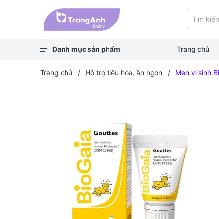
Danh mục sản phẩm
Trang chủ
Xem thêm
Balo, túi
Bé ra ngoài
Bé chơi & học
Bé mặc
Bé ngủ
Bé vệ sinh
Bé khỏe - an toàn
Bé ăn dặm
Bé uống
Trang chủ
/
Hỗ trợ tiêu hóa, ăn ngon
/
Men vi sinh B