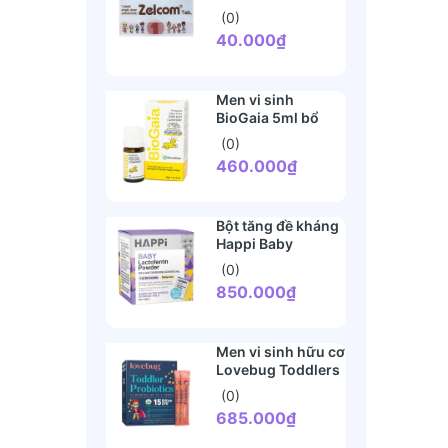
(2 tuổi+)
(0)
40.000₫
Men vi sinh
BioGaia 5ml bổ
sung lợi khuẩn tiêu
(0)
hóa (0 tháng+)
460.000₫
Bột tăng đề kháng
Happi Baby
Lactoferrin
(0)
Powder 28 gói (1-
850.000₫
36 tháng)
Men vi sinh hữu cơ
Lovebug Toddlers
Probiotic (1 tuổi+)
(0)
685.000₫