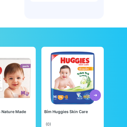
s Nature Made
Bỉm Huggies Skin Care
Bỉm Be
Quốc
(0)
(0)