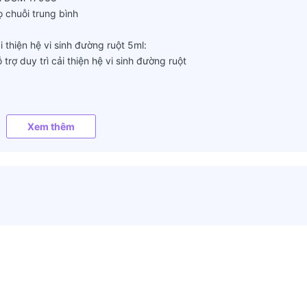
ọ chuỗi trung bình
thiện hệ vi sinh đường ruột 5ml:
trợ duy trì cải thiện hệ vi sinh đường ruột
iêu hóa bổ sung và cải thiện hệ vi sinh đường ruột 5ml:
Xem thêm
ó thể dùng đến 10 giọt mỗi ngày
g để đông băng
VÀ KHÔNG CÓ TÁC DỤNG THAY THẾ THUỐC CHỮA BỆNH