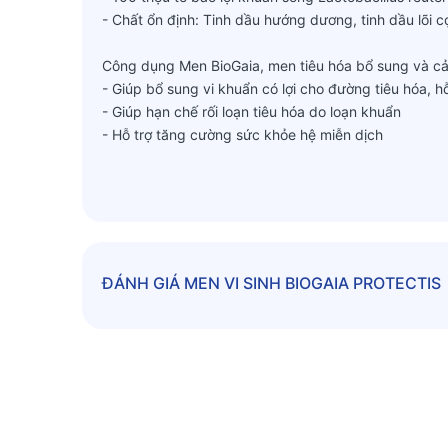
- Chất ổn định: Tinh dầu hướng dương, tinh dầu lõi c
Công dụng Men BioGaia, men tiêu hóa bổ sung và cải 
- Giúp bổ sung vi khuẩn có lợi cho đường tiêu hóa, hỗ 
- Giúp hạn chế rối loạn tiêu hóa do loạn khuẩn
- Hỗ trợ tăng cường sức khỏe hệ miễn dịch
Liều dùng và cách dùng Men BioGaia Protectis, men t
- Dùng 5 giọt mỗi ngày
- Trong trường hợp rối loạn tiêu hóa nghiêm trọng, c
Bảo quản: Nơi khô ráo, nhiệt độ dưới 25 độ C. Khôn
ĐÁNH GIÁ
MEN VI SINH BIOGAIA PROTECTIS
Quy cách đóng gói: Hộp nhựa nhỏ giọt lọ 5ml
Xuất xứ: Pháp
LƯU Ý : SẢN PHẨM NÀY KHÔNG PHẢI LÀ THUỐC 