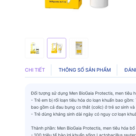
CHI TIẾT
THÔNG SỐ SẢN PHẨM
ĐÁN
Đối tượng sử dụng Men BioGaia Protectis, men tiêu hó
- Trẻ em bị rối loạn tiêu hóa do loạn khuẩn bao gồm:
bao gồm cả đau bụng co thắt (colic) ở trẻ sơ sinh và 
- Trẻ dùng kháng sinh dài ngày có nguy cơ loạn khu
Thành phần: Men BioGaia Protectis, men tiêu hóa bổ s
- 100 triệu tế bào lợi khuẩn sống Lactobacillus reut