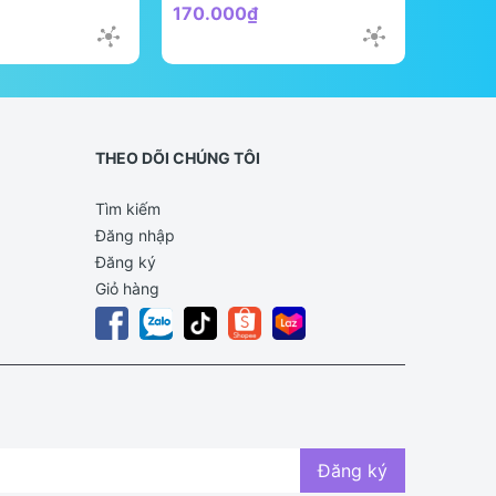
170.000₫
298.0
THEO DÕI CHÚNG TÔI
Tìm kiếm
Đăng nhập
Đăng ký
Giỏ hàng
Đăng ký