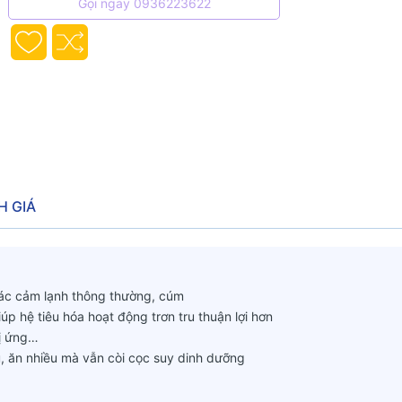
Gọi ngay 0936223622
H GIÁ
các cảm lạnh thông thường, cúm
iúp hệ tiêu hóa hoạt động trơn tru thuận lợi hơn
dị ứng…
hu, ăn nhiều mà vẫn còi cọc suy dinh dưỡng