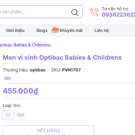
Tư vấn hỗ trợ
093622362
Giới thiệu
Blogs
Khuyến mãi
Liên hệ
ptibac Babies & Childrens
Men vi sinh Optibac Babies & Childrens
Thương hiệu:
optibac
SKU:
PVN1707
(0)
455.000₫
Loại:
Gói
Gói
Giọt
HẾT HÀNG