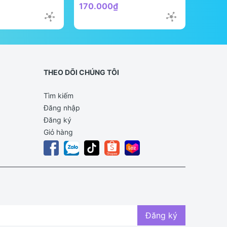
170.000₫
298.0
THEO DÕI CHÚNG TÔI
Tìm kiếm
Đăng nhập
Đăng ký
Giỏ hàng
Đăng ký