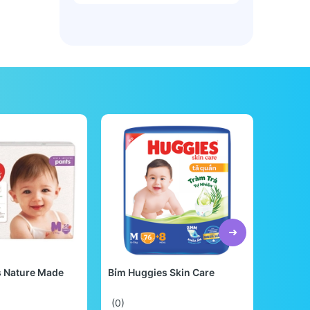
s Nature Made
Bỉm Huggies Skin Care
Bỉm Be
Quốc
(0)
(0)