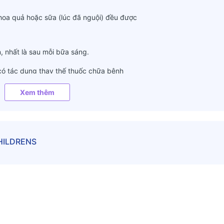
c hoa quả hoặc sữa (lúc đã nguội) đều được
, nhất là sau mỗi bữa sáng.
có tác dụng thay thế thuốc chữa bệnh
Xem thêm
CHILDRENS