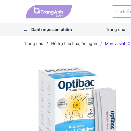
Danh mục sản phẩm
Trang chủ
Xem thêm
Balo, túi
Bé ra ngoài
Bé chơi & học
Bé mặc
Bé ngủ
Bé vệ sinh
Bé khỏe - an toàn
Bé ăn dặm
Bé uống
Trang chủ
/
Hỗ trợ tiêu hóa, ăn ngon
/
Men vi sinh O