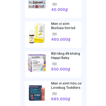
(2 tuổi+)
(0)
40.000₫
Men vi sinh
BioGaia 5ml bổ
sung lợi khuẩn tiêu
(0)
hóa (0 tháng+)
460.000₫
Bột tăng đề kháng
Happi Baby
Lactoferrin
(0)
Powder 28 gói (1-
850.000₫
36 tháng)
Men vi sinh hữu cơ
Lovebug Toddlers
Probiotic (1 tuổi+)
(0)
685.000₫