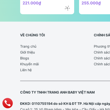
221.000₫
255.000₫
VỀ CHÚNG TÔI
CHÍNH S
Trang chủ
Phương th
Giới thiệu
Chính sác
Blogs
Chính sác
Khuyến mãi
Chính sác
Liên hệ
CÔNG TY TNHH TRANG ANH BABY VIỆT NAM
ĐKKD: 0110755194 do sở KH & ĐT TP. Hà Nội cấp ngà
Cơ sở 1: 25 Vũ Phạm Hàm - Yên Hòa - Cầu Giấy - Hà Nộ