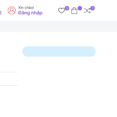
Xin chào!
0
0
2
Đăng nhập