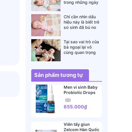
trong những ngày
đông lạnh cha mẹ
nào cũng nên nằm
Chỉ cần nhìn dấu
lòng
hiệu này là biết trẻ
sơ sinh đã bú no
hay chưa, mẹ bỉm
sữa sẽ rất tiếc nếu
Tại sao vai trò của
không biết
bà ngoại lại vô
cùng quan trọng
với cháu, câu trả lời
sẽ khiến bạn phải
bất ngờ
Sản phẩm tương tự
Men vi sinh Baby
Probiotic Drops
Mommys Bliss
(0)
10ml
655.000₫
Viên tẩy giun
Zelcom Hàn Quốc