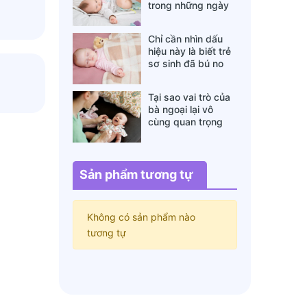
trong những ngày
đông lạnh cha mẹ
nào cũng nên nằm
Chỉ cần nhìn dấu
lòng
hiệu này là biết trẻ
sơ sinh đã bú no
hay chưa, mẹ bỉm
sữa sẽ rất tiếc nếu
Tại sao vai trò của
không biết
bà ngoại lại vô
cùng quan trọng
với cháu, câu trả lời
sẽ khiến bạn phải
bất ngờ
Sản phẩm tương tự
Không có sản phẩm nào
tương tự