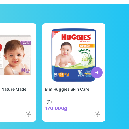
s Nature Made
Bỉm Huggies Skin Care
Bỉm Be
Quốc
(0)
(0)
170.000₫
298.0