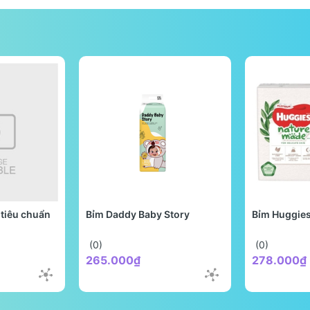
tiêu chuẩn
Bỉm Daddy Baby Story
Bỉm Huggie
(0)
(0)
265.000₫
278.000₫