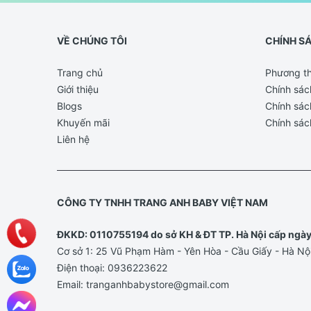
VỀ CHÚNG TÔI
CHÍNH S
Trang chủ
Phương th
Giới thiệu
Chính sác
Blogs
Chính sác
Khuyến mãi
Chính sác
Liên hệ
CÔNG TY TNHH TRANG ANH BABY VIỆT NAM
ĐKKD: 0110755194 do sở KH & ĐT TP. Hà Nội cấp ngà
Cơ sở 1: 25 Vũ Phạm Hàm - Yên Hòa - Cầu Giấy - Hà Nộ
Điện thoại:
0936223622
Email:
tranganhbabystore@gmail.com