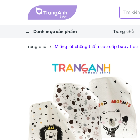
Danh mục sản phẩm
Trang chủ
Xem thêm
Balo, túi
Bé ra ngoài
Bé chơi & học
Bé mặc
Bé ngủ
Bé vệ sinh
Bé khỏe - an toàn
Bé ăn dặm
Bé uống
Trang chủ
/
Miếng lót chống thấm cao cấp baby bee