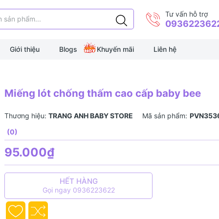
Tư vấn hỗ trợ
093622362
Giới thiệu
Blogs
Khuyến mãi
Liên hệ
Miếng lót chống thấm cao cấp baby bee
Thương hiệu:
TRANG ANH BABY STORE
Mã sản phẩm:
PVN353
(0)
95.000₫
HẾT HÀNG
Gọi ngay 0936223622