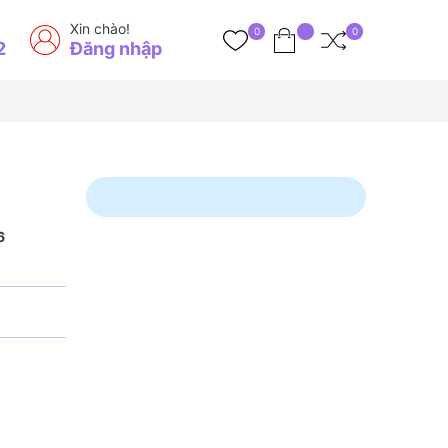
Xin chào!
0
0
2
Đăng nhập
6