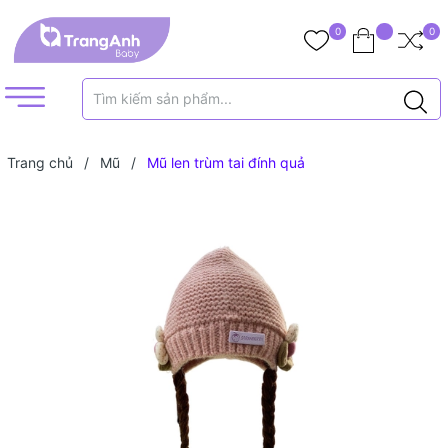
0
0
Trang chủ
/
Mũ
/
Mũ len trùm tai đính quả