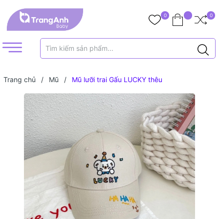
0
0
Trang chủ
/
Mũ
/
Mũ lưỡi trai Gấu LUCKY thêu