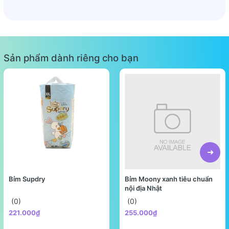
Sản phẩm dành riêng cho bạn
Bỉm Supdry
Bỉm Moony xanh tiêu chuẩn
nội địa Nhật
(0)
(0)
221.000₫
255.000₫