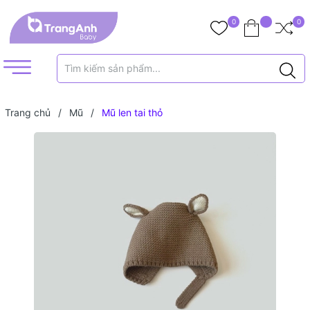
0
0
Trang chủ
/
Mũ
/
Mũ len tai thỏ