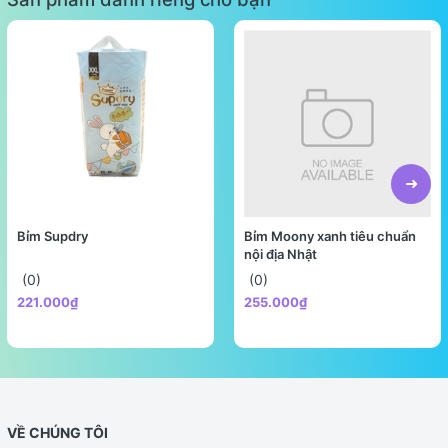
Bỉm Supdry
Bỉm Moony xanh tiêu chuẩn
nội địa Nhật
(0)
(0)
221.000₫
255.000₫
VỀ CHÚNG TÔI