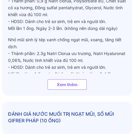
- Thành phần: 0,9 g Natri clorua, Polysorbate 80, Chiết xuất
cỏ xạ hương, Đồng sulfat pentahydrat, Glycerol, Nước tinh
khiết vừa đủ 100 ml.
- HDSD: Dành cho trẻ sơ sinh, trẻ em và người lớn.
Mỗi lần 1 ống. Ngày 2-3 lần. (không nên dùng dài ngày)
Nhỏ mũi sinh lý tép xanh chống ngạt mũi, xoang, tăng tiết
dịch.
- Thành phần: 2.3g Natri Clorua ưu trương, Natri Hyaluronat
0,06%, Nước tinh khiết vừa đủ 100 ml.
- HDSD: Dành cho trẻ sơ sinh, trẻ em và người lớn.
Mỗi lần dùng 1 ống cho 2 bên mũi. Ngày dùng 2-4 lần
Xem thêm
Đóng gói: Hộp 20 ống.
Lưu ý: Tách lẻ vỉ 10 ống sẽ không có hộp của hãng
ĐÁNH GIÁ
NƯỚC MUỐI TRỊ NGẠT MŨI, SỔ MŨI
GIFRER PHÁP (10 ỐNG)