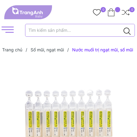
0
0
Trang chủ
/
Sổ mũi, ngạt mũi
/
Nước muối trị ngạt mũi, sổ mũi
Gifrer Pháp (10 ống)