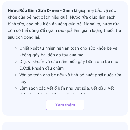
Nước Rửa Bình Sữa D-nee - Xanh lá
giúp mẹ bảo vệ sức
khỏe của bé một cách hiệu quả. Nước rửa giúp làm sạch
bình sữa, các phụ kiện ăn uống của bé. Ngoài ra, nước rửa
còn có thể dùng để ngâm rau quả làm giảm lượng thuốc trừ
sâu còn đọng lại.
Chiết xuất tự nhiên nên an toàn cho sức khỏe bé và
không gây hại đến da tay của mẹ.
Diệt vi khuẩn và các nấm mốc gây bệnh cho bé như
E.Coli, khuẩn cầu chùm
Vẫn an toàn cho bé nếu vô tình bé nuốt phải nước rửa
này.
Làm sạch các vết ố bẩn như vết sữa, vết dầu, vết
thức ăn và khử những mùi chua hôi.
Dùng để ngâm rửa làm giảm dư lượng thuốc trừ sâu
Xem thêm
hay hóa chất bảo quản còn đọng lại trên rau quả và
trái cây.
Độ pH trung tính tránh không ăn mòn bình mòn bình
sữa và các vật dụng.