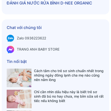
ĐÁNH GIÁ
NƯỚC RỬA BÌNH D-NEE ORGANIC
Thành phần:
Lauryl Polyglucose
Sodium Lauryl Ether Sulfate
Cách sử dụng
Chat với chúng tôi
Rửa bình sữa: Hoà 1/3 nắp hoặc 10ml dung dịch rửa
Zalo 0936223622
bình sữa D-nee với 1 lít nước. Vệ sinh bình sữa với bàn
chải.
TRANG ANH BABY STORE
Ngâm rửa trái cây: Hoà 1/6 nắp hoặc 5ml dung dịch
rửa bình sữa D-nee với 5 lít nước, ngâm trái cây hoặc
Tin nổi bật
rau quả trong 3 phút.
Xả kỹ bình sữa hoặc rau quả với nước sạch.
Cách tắm cho trẻ sơ sinh chuẩn nhất trong
những ngày đông lạnh cha mẹ nào cũng
nên nằm lòng
Chỉ cần nhìn dấu hiệu này là biết trẻ sơ
sinh đã bú no hay chưa, mẹ bỉm sữa sẽ rất
tiếc nếu không biết