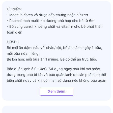
Ưu điểm:
- Made in Korea và được cấp chứng nhận hữu cơ.
- Phomai tách muối, ko đường phù hợp cho bé từ 6m
- Bổ sung canxi, khoáng chất và vitamin cho bé phát triển
toàn diện
HDSD :
Bé mới ăn dặm: nấu với cháo/bột, bé ăn cách ngày 1 bữa,
mỗi bữa nửa miếng.
Bé lớn hơn: mỗi bữa ăn 1 miếng. Bé có thể ăn trực tiếp.
Bảo quản lạnh ở 0-10oC. Sử dụng ngay sau khi mở hoặc
đựng trong bao bì kín và bảo quản lạnh do sản phẩm có thể
biến chất ngay cả khi còn hạn sử dụng nếu không bảo quản
đúng cách.
Xem thêm
Đóng gói: 1 túi 10 miếng