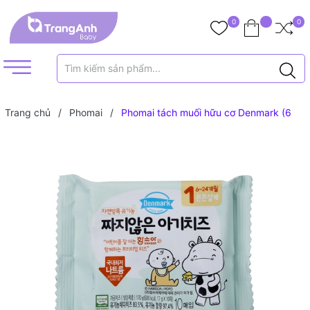
0
0
Trang chủ
/
Phomai
/
Phomai tách muối hữu cơ Denmark (6
tháng+)