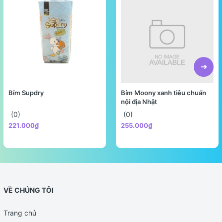
Bỉm Supdry
Bỉm Moony xanh tiêu chuẩn
nội địa Nhật
(0)
(0)
221.000₫
255.000₫
VỀ CHÚNG TÔI
Trang chủ