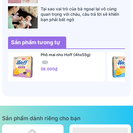
Tại sao vai trò của bà ngoại lại vô cùng
quan trọng với cháu, câu trả lời sẽ khiến
bạn phải bất ngờ
Sản phẩm tương tự
Phô mai nho Hoff (4hx55g)
(0)
58.000₫
Sản phẩm dành riêng cho bạn