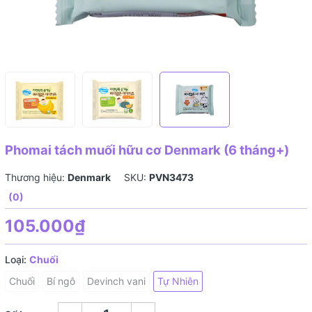
Phomai tách muối hữu cơ Denmark (6 tháng+)
Thương hiệu:
Denmark
SKU:
PVN3473
(0)
105.000₫
Loại:
Chuối
Chuối
Bí ngô
Devinch vani
Tự Nhiên