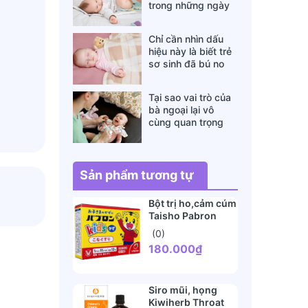
trong những ngày
đông lạnh cha mẹ
nào cũng nên nằm
Chỉ cần nhìn dấu
lòng
hiệu này là biết trẻ
sơ sinh đã bú no
hay chưa, mẹ bỉm
sữa sẽ rất tiếc nếu
Tại sao vai trò của
không biết
bà ngoại lại vô
cùng quan trọng
với cháu, câu trả lời
sẽ khiến bạn phải
bất ngờ
Sản phẩm tương tự
Bột trị ho,cảm cúm
Taisho Pabron
Kids chó mèo(1
(0)
tuổi+)
180.000₫
Siro mũi, họng
Kiwiherb Throat