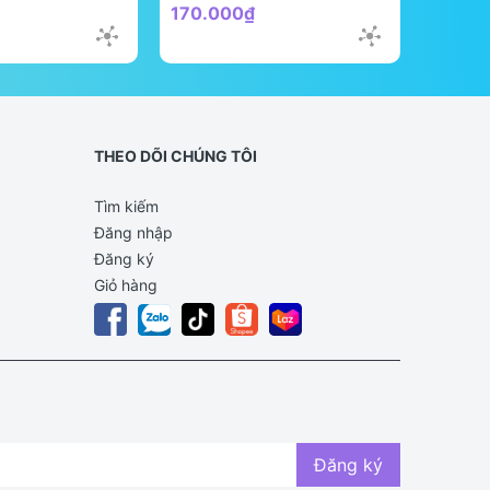
170.000₫
298.0
THEO DÕI CHÚNG TÔI
Tìm kiếm
Đăng nhập
Đăng ký
Giỏ hàng
Đăng ký