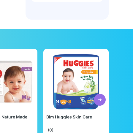
s Nature Made
Bỉm Huggies Skin Care
Bỉm Be
Quốc
(0)
(0)