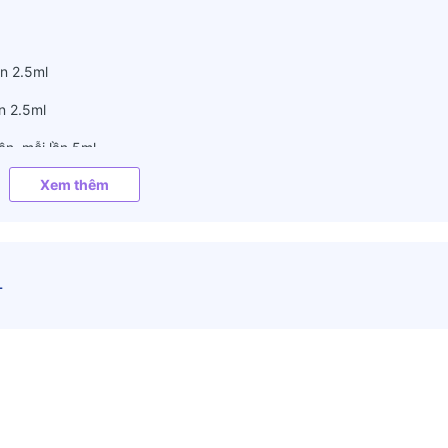
ần 2.5ml
ần 2.5ml
ần, mỗi lần 5ml
Xem thêm
lần, mỗi lần 5ml
ể từ khi mở nắp chai
L
ần, 3 lần/ngày
1 gói 5ml
i lần 1 gói 5ml