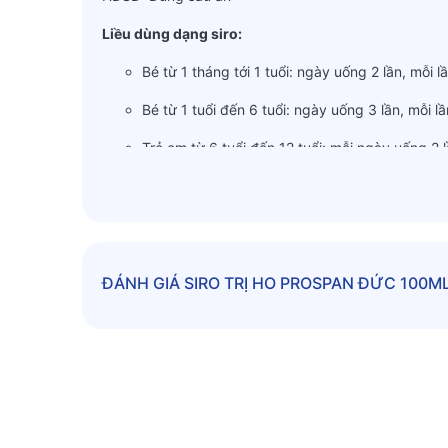
Liều dùng dạng siro:
Bé từ 1 tháng tới 1 tuổi: ngày uống 2 lần, mỗi l
Bé từ 1 tuổi đến 6 tuổi: ngày uống 3 lần, mỗi l
Trẻ em từ 6 tuổi đến 12 tuổi: mỗi ngày uống 2 l
Trẻ em từ 12 tuổi & người lớn: mỗi ngày uống 3 
Bảo quản
: Chỉ sử dụng thuốc trong vòng 12 tháng k
Liều dùng dạng giọt.
ĐÁNH GIÁ
SIRO TRỊ HO PROSPAN ĐỨC 100M
Đối với trẻ từ 1 - 4 tuổi: 12 giọt/lần, 3 lần/ngày.
Đối với trẻ 4 - 10 tuổi: 16 giọt/lần, 3 lần/ngày.
Đối với trẻ trên 10 tuổi và người lớn: 24 giọt/ l
Liều dùng dạng gói.
Bé từ 6 tới 11 tuổi: ngày uống 1-2 lần, mỗi lần 
Bé từ 12 tuổi và người lớn: ngày uống 3 lần, mỗ