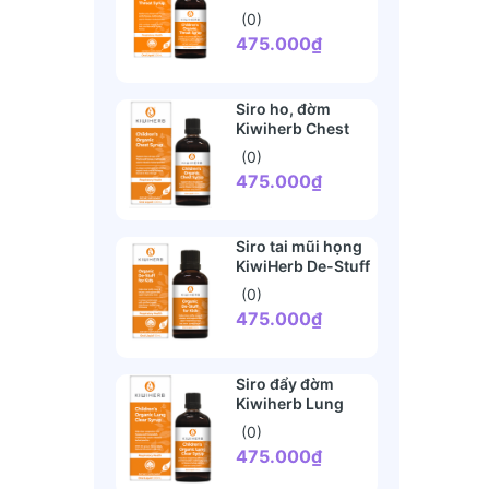
Syrup (0 tháng+)
(0)
475.000₫
Siro ho, đờm
Kiwiherb Chest
Syrup cho bé
(0)
475.000₫
Siro tai mũi họng
KiwiHerb De-Stuff
(0)
475.000₫
Siro đẩy đờm
Kiwiherb Lung
Clear
(0)
475.000₫