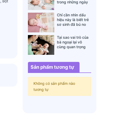
, Bột
trong những ngày
đông lạnh cha mẹ
nào cũng nên nằm
Chỉ cần nhìn dấu
lòng
hiệu này là biết trẻ
sơ sinh đã bú no
hay chưa, mẹ bỉm
sữa sẽ rất tiếc nếu
Tại sao vai trò của
không biết
bà ngoại lại vô
cùng quan trọng
với cháu, câu trả lời
sẽ khiến bạn phải
bất ngờ
Sản phẩm tương tự
Không có sản phẩm nào
tương tự