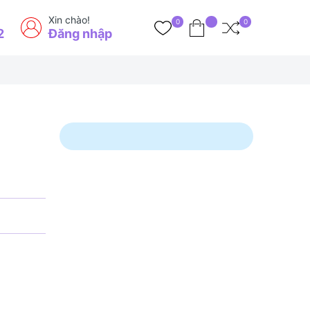
Xin chào!
0
0
2
Đăng nhập