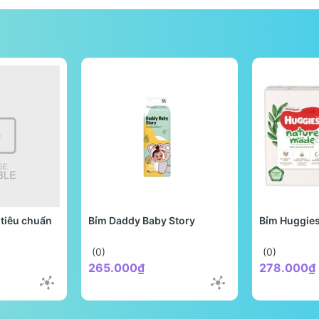
tiêu chuẩn
Bỉm Daddy Baby Story
Bỉm Huggie
(0)
(0)
265.000₫
278.000₫