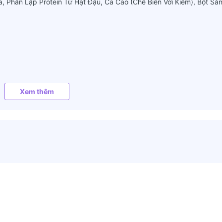
Phân Lập Protein Từ Hạt Đậu, Ca Cao (Chế Biến Với Kiềm), Bột Sắn
Xem thêm