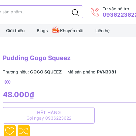
Tư vấn hỗ trợ
093622362
Giới thiệu
Blogs
Khuyến mãi
Liên hệ
Pudding Gogo Squeez
Thương hiệu:
GOGO SQUEEZ
Mã sản phẩm:
PVN3081
(0)
48.000₫
HẾT HÀNG
Gọi ngay 0936223622