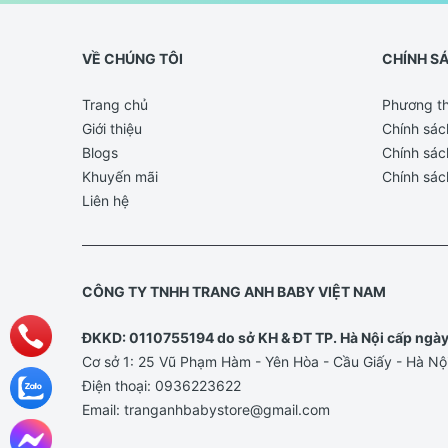
VỀ CHÚNG TÔI
CHÍNH S
Trang chủ
Phương th
Giới thiệu
Chính sác
Blogs
Chính sác
Khuyến mãi
Chính sác
Liên hệ
CÔNG TY TNHH TRANG ANH BABY VIỆT NAM
ĐKKD: 0110755194 do sở KH & ĐT TP. Hà Nội cấp ngà
Cơ sở 1: 25 Vũ Phạm Hàm - Yên Hòa - Cầu Giấy - Hà Nộ
Điện thoại:
0936223622
Email:
tranganhbabystore@gmail.com