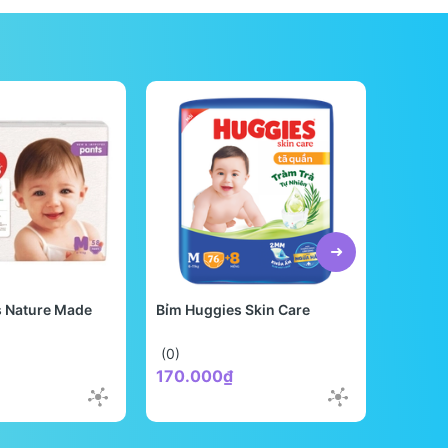
s Nature Made
Bỉm Huggies Skin Care
Bỉm Be
Quốc
(0)
(0)
170.000₫
298.0