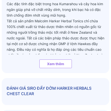
Các đặc tính đặc biệt trong hoa Kumarahou và cây hoa kim
ngân giúp phá vỡ chất nhầy dính, trong khi bạc hà có đặc
tính chống đờm nhớt vùng mũi họng.
Tất cả sản phẩm Malcolm Harker Herbal Tonics chỉ chứa
100% chiết xuất từ ​​thảo dược thiên nhiên có nguồn gốc từ
những người trồng thảo mộc tốt nhất ở New Zealand và
nước ngoài. Tất cả các biện pháp thảo dược được thực hiện
tại một cơ sở được chứng nhận GMP ở Vịnh Hawkes đầy
nắng. Điều này có nghĩa là họ đáp ứng các tiêu chuẩn cao
nhất về các sản phẩm sức khỏe tự nhiên ở New Zealand và
ở nước ngoài.
Xem thêm
Công dụng:
- Đặc tính chống đờm trở thành một sự pha trộn tuyệt vời
cho chức năng phổi khỏe mạnh
- Làm giảm đờm nhớt vùng mũi họng, loại bỏ chất nhầy
ĐÁNH GIÁ
SIRO ĐẨY ĐỜM HARKER HERBALS
- Hỗ trợ khả năng thở bình thường
CHEST CLEAR
- Giảm chất nhờn quá mức, tiến hành loại bỏ chất nhờn dư
thừa