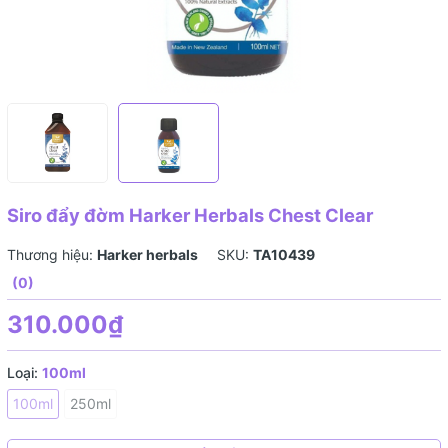
Siro đẩy đờm Harker Herbals Chest Clear
Thương hiệu:
Harker herbals
SKU:
TA10439
(0)
310.000₫
Loại:
100ml
100ml
250ml