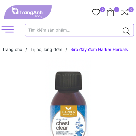
0
0
Trang chủ
/
Trị ho, long đờm
/
Siro đẩy đờm Harker Herbals
Chest Clear