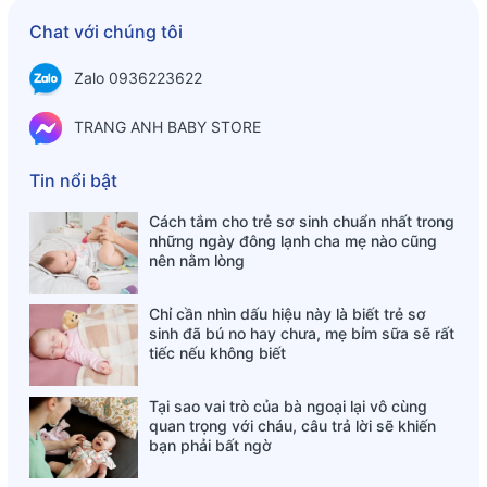
HDSD: Lắc đều trước khi dùng. Súc 10 giây trong miệng
Chat với chúng tôi
trước khi nuốt.
Trẻ từ 1-2 tuổi: 1.25ml (2-3 lần/ngày)
Zalo 0936223622
Trẻ từ 2-12 tuổi: 2.5ml (3-4 lần/ngày)
Trẻ trên 12 tuổi và người lớn: 5-10l (3-4 lần/ngày)
TRANG ANH BABY STORE
Không được dùng trong thời kỳ mang thai hoặc cho con bú.
Lưu ý: Sản phẩm này không phải là thuốc và không có tác
Tin nổi bật
dụng thay thế thuốc chữa bệnh
Cách tắm cho trẻ sơ sinh chuẩn nhất trong
những ngày đông lạnh cha mẹ nào cũng
nên nằm lòng
Chỉ cần nhìn dấu hiệu này là biết trẻ sơ
sinh đã bú no hay chưa, mẹ bỉm sữa sẽ rất
tiếc nếu không biết
Tại sao vai trò của bà ngoại lại vô cùng
quan trọng với cháu, câu trả lời sẽ khiến
bạn phải bất ngờ