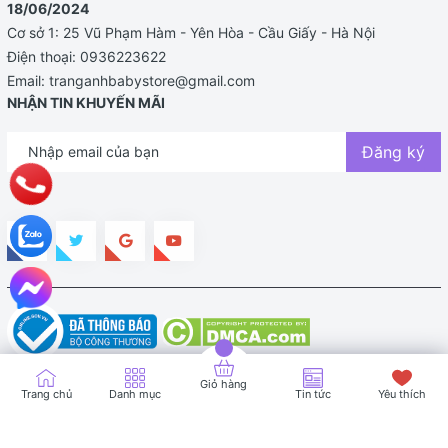
18/06/2024
Cơ sở 1: 25 Vũ Phạm Hàm - Yên Hòa - Cầu Giấy - Hà Nội
Điện thoại:
0936223622
Email:
tranganhbabystore@gmail.com
NHẬN TIN KHUYẾN MÃI
Đăng ký
Bản quyền thuộc về TRANG ANH BABY STORE |
Cung cấp bởi
Sapo
Giỏ hàng
Trang chủ
Danh mục
Tin tức
Yêu thích