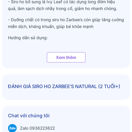
- Siro ho bổ sung lá Ivy Leaf có tác dụng long đờm hiệu
quả, làm sạch dịch nhầy trong cổ, giảm ho nhanh chóng.
- Dưỡng chất có trong siro ho Zarbee’s còn giúp tăng cường
miễn dịch, kháng khuẩn, giúp bé khỏe mạnh
Hướng dẫn sử dụng:
- Bé từ 2 tháng+ :
Từ 2-5 tháng: dùng 3ml/lần
Xem thêm
Từ 6 tháng - 1 tuổi: 4ml/lần
Từ 1-10 tuổi: 5ml/lần
Mỗi 4h uống 1 lần hoặc theo hướng dẫn của chuyên gia y
tế.
ĐÁNH GIÁ
SIRO HO ZARBEE'S NATURAL (2 TUỔI+)
- Bé từ 2 tuổi+:
2-3 tuổi: 5ml/ngày (tối đa 2 lần/ngày)
4-12 tuổi: 10ml/ngày (tối đa 2 lần/ngày)
Chat với chúng tôi
Lắc đều trước khi sử dụng. Chai đã mở sử dụng trong vòng
90 ngày.
Zalo 0936223622