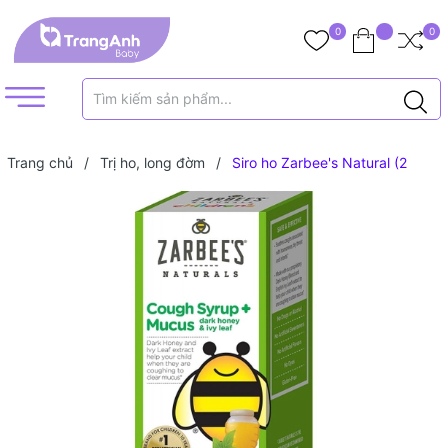
0
0
Trang chủ
/
Trị ho, long đờm
/
Siro ho Zarbee's Natural (2
tuổi+)