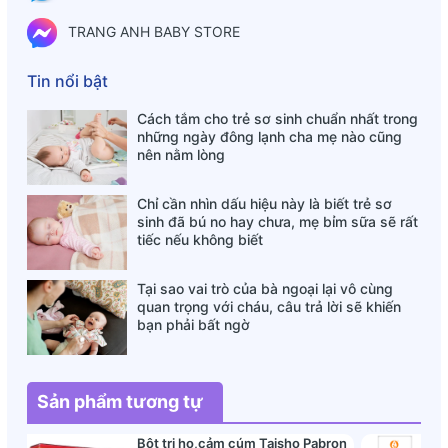
Sản phẩm này không phải là thuốc và không có tác dụng
TRANG ANH BABY STORE
thay thế thuốc chữa bệnh.
Tin nổi bật
Cách tắm cho trẻ sơ sinh chuẩn nhất trong
những ngày đông lạnh cha mẹ nào cũng
nên nằm lòng
Chỉ cần nhìn dấu hiệu này là biết trẻ sơ
sinh đã bú no hay chưa, mẹ bỉm sữa sẽ rất
tiếc nếu không biết
Tại sao vai trò của bà ngoại lại vô cùng
quan trọng với cháu, câu trả lời sẽ khiến
bạn phải bất ngờ
Sản phẩm tương tự
Bột trị ho,cảm cúm Taisho Pabron