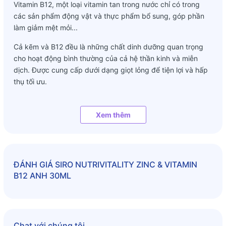
Vitamin B12, một loại vitamin tan trong nước chỉ có trong
các sản phẩm động vật và thực phẩm bổ sung, góp phần
làm giảm mệt mỏi...
Cả kẽm và B12 đều là những chất dinh dưỡng quan trọng
cho hoạt động bình thường của cả hệ thần kinh và miễn
dịch. Được cung cấp dưới dạng giọt lỏng để tiện lợi và hấp
thụ tối ưu.
Công dụng:
Xem thêm
- Hỗ trợ miễn dịch.
- Tăng trưởng và phục hồi cơ hiệu quả.
- Duy trì và phát triển hệ thần kinh.
ĐÁNH GIÁ
SIRO NUTRIVITALITY ZINC & VITAMIN
B12 ANH 30ML
Thành phần:
- Kẽm 1mg 10%
- Vitamin B12 0,1µg 4
Chat với chúng tôi