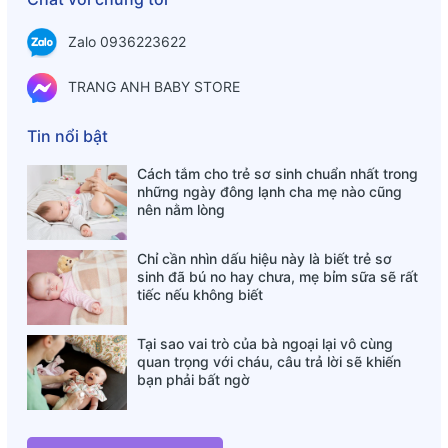
Nước tinh khiết, Sucrose, Kẽm Picolinate, Chất tạo ngọt
(Xylitol), Axit (Axit xitric), Hương liệu (Hương cam tự nhiên),
Zalo 0936223622
Chất bảo quản (Kali Sorbate), Chất ổn định (Xantham Gum),
TRANG ANH BABY STORE
Vitamin B12 (methylcobalamin).
Hướng dẫn sử dụng:
Tin nổi bật
- Trẻ sơ sinh đến 3 tuổi: Uống tối đa 4 giọt mỗi ngày.
Cách tắm cho trẻ sơ sinh chuẩn nhất trong
những ngày đông lạnh cha mẹ nào cũng
- Trẻ em 4-10 tuổi: Uống tối đa 7 giọt mỗi ngày.
nên nằm lòng
- Người lớn và trẻ em trên 10 tuổi: Uống 10 giọt mỗi ngày.
Chỉ cần nhìn dấu hiệu này là biết trẻ sơ
Lưu ý: Không dùng quá liều lượng đề ra. Tránh xa tầm tay
sinh đã bú no hay chưa, mẹ bỉm sữa sẽ rất
tiếc nếu không biết
trẻ em
Tại sao vai trò của bà ngoại lại vô cùng
quan trọng với cháu, câu trả lời sẽ khiến
bạn phải bất ngờ