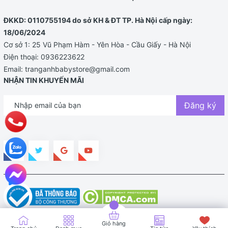
ĐKKD: 0110755194 do sở KH & ĐT TP. Hà Nội cấp ngày:
18/06/2024
Cơ sở 1: 25 Vũ Phạm Hàm - Yên Hòa - Cầu Giấy - Hà Nội
Điện thoại:
0936223622
Email:
tranganhbabystore@gmail.com
NHẬN TIN KHUYẾN MÃI
Đăng ký
Bản quyền thuộc về TRANG ANH BABY STORE |
Cung cấp bởi
Sapo
Giỏ hàng