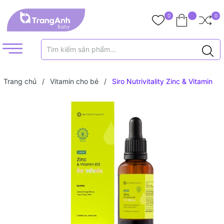
0
0
Trang chủ
/
Vitamin cho bé
/
Siro Nutrivitality Zinc & Vitamin
B12 Anh 30ml