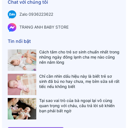
1/25, hàm lượng cholesteron bằng 1/5 so với sữa tươi. So
Chat với chúng tôi
sánh được thực hiện trên 1 cốc sữa đã pha và 1 cốc sữa
Zalo 0936223622
tươi 100ml. Ví dụ như lượng canxi trong 1 cốc sẽ bằng
lượng canxi trong 2 cốc sữa tươi 100ml.
TRANG ANH BABY STORE
Đóng gói theo từng gói nhỏ 20gr, thuận tiện cho việc lưu
trữ an toàn vệ sinh thực phẩm, thuận tiện cho sử dụng và
Tin nổi bật
mang theo người đi làm, đi du lịch, đi chơi trong quá trình
mang thai.
Cách tắm cho trẻ sơ sinh chuẩn nhất trong
những ngày đông lạnh cha mẹ nào cũng
Uống nóng : 1-2 lần . Pha 1 gói 20g vào 80ml nước ấm.
nên nằm lòng
Khuấy cho bột tan đều và uống.
Uống lạnh : 1-2 lần. Pha 1 gói 20g vào 30 ml nước ấm khuấy
Chỉ cần nhìn dấu hiệu này là biết trẻ sơ
sinh đã bú no hay chưa, mẹ bỉm sữa sẽ rất
cho bột tan đều, thêm 50ml nước lạnh và uống.
tiếc nếu không biết
Tại sao vai trò của bà ngoại lại vô cùng
quan trọng với cháu, câu trả lời sẽ khiến
bạn phải bất ngờ