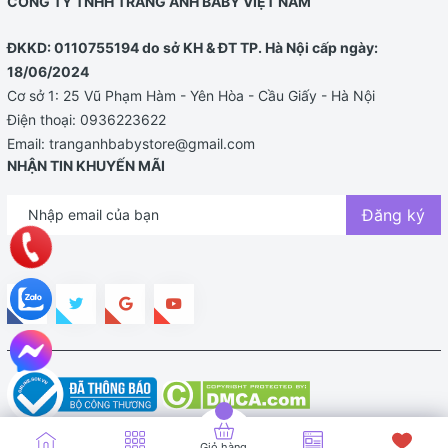
CÔNG TY TNHH TRANG ANH BABY VIỆT NAM
ĐKKD: 0110755194 do sở KH & ĐT TP. Hà Nội cấp ngày:
18/06/2024
Cơ sở 1: 25 Vũ Phạm Hàm - Yên Hòa - Cầu Giấy - Hà Nội
Điện thoại:
0936223622
Email:
tranganhbabystore@gmail.com
NHẬN TIN KHUYẾN MÃI
Đăng ký
Bản quyền thuộc về TRANG ANH BABY STORE |
Cung cấp bởi
Sapo
Giỏ hàng