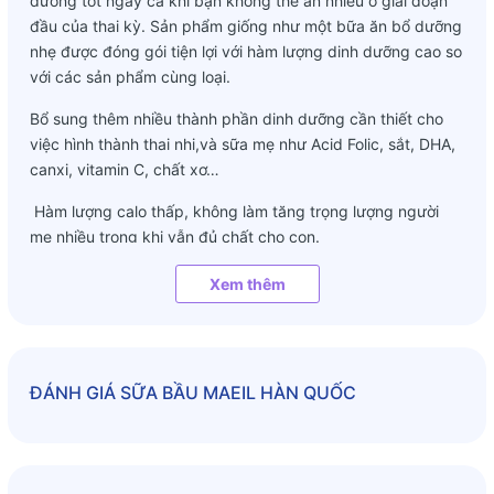
dưỡng tốt ngay cả khi bạn không thể ăn nhiều ở giai đoạn
đầu của thai kỳ. Sản phẩm giống như một bữa ăn bổ dưỡng
nhẹ được đóng gói tiện lợi với hàm lượng dinh dưỡng cao so
với các sản phẩm cùng loại.
Bổ sung thêm nhiều thành phần dinh dưỡng cần thiết cho
việc hình thành thai nhi,và sữa mẹ như Acid Folic, sắt, DHA,
canxi, vitamin C, chất xơ…
Hàm lượng calo thấp, không làm tăng trọng lượng người
mẹ nhiều trong khi vẫn đủ chất cho con.
Sữa bầu dạng gói có vị ngon dịu, dễ uống, phù hợp ngay
Xem thêm
cả với những người bị nghén ở giai đoạn đầu của thai kỳ.
Sản phẩm dễ tiêu hóa, mùi dịu nhẹ, dễ uống nên sẽ không
bị nôn ra do nghén, đảm bảo dinh dưỡng cho thai nhi ở giai
đoạn đầu của thai kỳ.
ĐÁNH GIÁ
SỮA BẦU MAEIL HÀN QUỐC
So sánh với sữa tươi, sữa bầu Maeil có hàm lượng canxi
cao gấp 2 lần, hàm lượng sắt cao gấp 50 lần, vitamin C cao
hơn 34 lần, chất béo chỉ bằng 1/15, chất béo bão hòa bằng