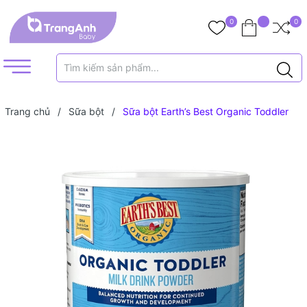
0
0
Trang chủ
/
Sữa bột
/
Sữa bột Earth’s Best Organic Toddler
595g (1 tuổi+)