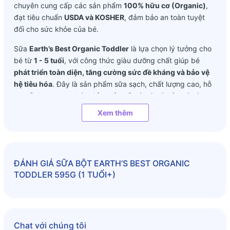
chuyên cung cấp các sản phẩm
100% hữu cơ (Organic)
,
đạt tiêu chuẩn
USDA và KOSHER
, đảm bảo an toàn tuyệt
đối cho sức khỏe của bé.
Sữa
Earth’s Best Organic Toddler
là lựa chọn lý tưởng cho
bé từ
1 - 5 tuổi
, với công thức giàu dưỡng chất giúp bé
phát triển toàn diện, tăng cường sức đề kháng và bảo vệ
hệ tiêu hóa
. Đây là sản phẩm sữa sạch, chất lượng cao, hỗ
trợ tối đa cho sự phát triển thể chất và trí tuệ của bé yêu.
Xem thêm
ĐÁNH GIÁ
SỮA BỘT EARTH’S BEST ORGANIC
TODDLER 595G (1 TUỔI+)
Chat với chúng tôi