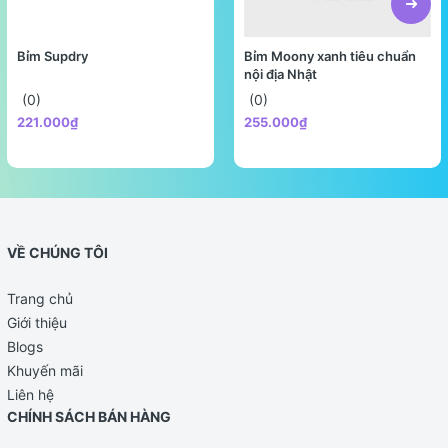
Bỉm Supdry
Bỉm Moony xanh tiêu chuẩn
nội địa Nhật
(0)
(0)
221.000₫
255.000₫
VỀ CHÚNG TÔI
Trang chủ
Hướng dẫn pha
Giới thiệu
Bước 1
: Vệ sinh tay sạch sẽ, tiệt trùng bình sữa và
Blogs
các dụng cụ pha sữa.
Khuyến mãi
Liên hệ
Bước 2
: Đun sôi nước rồi để nguội xuống
40 - 50°C
,
CHÍNH SÁCH BÁN HÀNG
rót vào bình sữa.