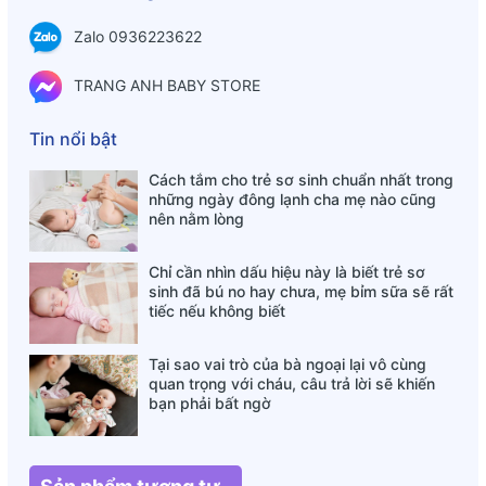
Zalo 0936223622
TRANG ANH BABY STORE
Tin nổi bật
Cách tắm cho trẻ sơ sinh chuẩn nhất trong
Sữa Earth’s Best Organic Toddler Mỹ (Hộp thiếc xanh) –
những ngày đông lạnh cha mẹ nào cũng
595g
nên nằm lòng
Ưu điểm nổi bật của sữa Earth’s Best Organic
Chỉ cần nhìn dấu hiệu này là biết trẻ sơ
Toddler
sinh đã bú no hay chưa, mẹ bỉm sữa sẽ rất
tiếc nếu không biết
Chứng nhận hữu cơ (Organic) từ USDA & KOSHER
Thành phần hoàn toàn
tự nhiên, không biến đổi gen
Tại sao vai trò của bà ngoại lại vô cùng
(Non-GMO)
, không chứa
chất bảo quản, thuốc trừ
quan trọng với cháu, câu trả lời sẽ khiến
bạn phải bất ngờ
sâu hay phân bón hóa học
.
Được sản xuất từ
sữa bò hữu cơ
, nuôi bằng
ngũ cốc
và cỏ sạch
, không chứa
hormone tăng trưởng,
kháng sinh hay steroid
.