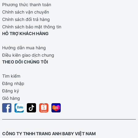
Bước 3
: Dùng
muỗng đi kèm trong hộp
.
Pha 200ml
Phương thức thanh toán
sữa
: Dùng
2 muỗng (35g) sữa + 175ml nước
.
Chính sách vận chuyển
Chính sách đổi trả hàng
Bước 4
: Đậy nắp bình, lắc đều theo một chiều đến khi
Chính sách bảo mật thông tin
bột tan hết.
HỖ TRỢ KHÁCH HÀNG
Bước 5
: Kiểm tra nhiệt độ sữa trước khi cho bé uống.
Hướng dẫn mua hàng
Lưu ý
: Sử dụng sữa trong
2 giờ sau khi pha
, không hâm
Điều kiên giao dịch chung
sữa bằng lò vi sóng vì có thể làm mất chất dinh dưỡng.
THEO DÕI CHÚNG TÔI
Cách bảo quản
Tìm kiếm
Bảo quản nơi khô ráo, thoáng mát (khoảng 24°C),
Đăng nhập
tránh ánh nắng trực tiếp
Đăng ký
Giỏ hàng
Không bảo quản sữa trong tủ lạnh, vì có thể gây vón
cục.
Vì sữa không chứa chất bảo quản, nếu đổi màu sau
khi mở nắp là hiện tượng bình thường do ảnh
hưởng của thời tiết nóng ẩm.
CÔNG TY TNHH TRANG ANH BABY VIỆT NAM