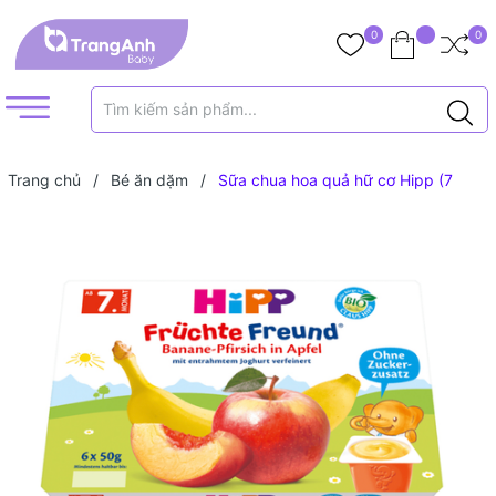
0
0
Trang chủ
/
Bé ăn dặm
/
Sữa chua hoa quả hữ cơ Hipp (7
tháng+)