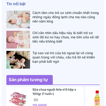
Tin nổi bật
Cách tắm cho trẻ sơ sinh chuẩn nhất trong
những ngày đông lạnh cha mẹ nào cũng
nên nằm lòng
Chỉ cần nhìn dấu hiệu này là biết trẻ sơ
sinh đã bú no hay chưa, mẹ bỉm sữa sẽ rất
tiếc nếu không biết
Tại sao vai trò của bà ngoại lại vô cùng
quan trọng với cháu, câu trả lời sẽ khiến
bạn phải bất ngờ
Sản phẩm tương tự
Sữa chua nguội Arla vỉ 6 hộp x
100gr (1 tuổi+)
(0)
115.000₫