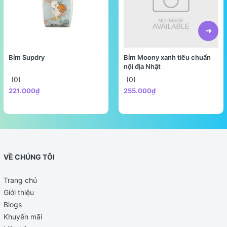
Sữa bột Ensure 850g được đặc chế với hỗn hợp chất
béo giàu PUFA, MUFA tốt cho tim mạch.
Ensure cung cấp các acid béo thiết yếu (linoleic và
linolenic), hàm lượng acid béo no và cholesterol thấp
Bỉm Supdry
Bỉm Moony xanh tiêu chuẩn
rất có lợi cho chế độ ăn lành mạnh. Vì đó mà các
nội địa Nhật
cholesterol xấu bị hạn chế, từ đó giảm nguy cơ mắc
(0)
(0)
bệnh về tim mạch - căn bệnh thường gặp và gây tử
221.000₫
255.000₫
vong cao ở người cao tuổi.
Thành phần Cholin và Acid Oleic trong Ensure còn
giúp hỗ trợ tăng cường trí nhớ và hoạt động của hệ
thần kinh.
Ensure chứa FOS (fructo-oligosaccharides) giúp hệ
tiêu hóa khỏe mạnh và hoạt động tốt hấp thụ canxi
VỀ CHÚNG TÔI
tốt hơn.
Kết hợp công thức bổ xung các chất xơ hòa tan để
Trang chủ
tránh tình trạng táo bón.
Giới thiệu
Sữa Ensure còn cung cấp 24 vitamin, khoáng chất
Blogs
thiết yếu và protein có giá trị sinh học cao, sắt, kẽm,
Khuyến mãi
magie,... có vai trò rất quan trọng cho sức khỏe.