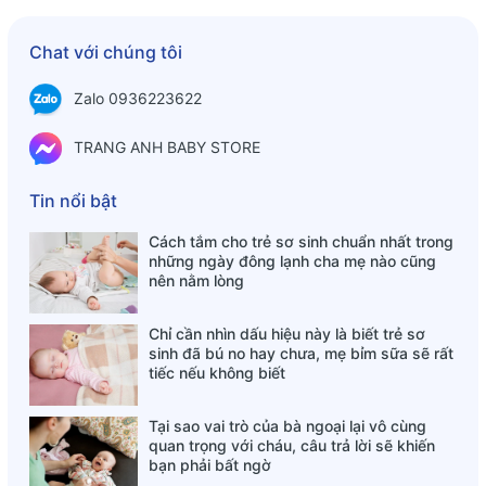
Chat với chúng tôi
Zalo 0936223622
TRANG ANH BABY STORE
Tin nổi bật
Cách tắm cho trẻ sơ sinh chuẩn nhất trong
những ngày đông lạnh cha mẹ nào cũng
nên nằm lòng
Chỉ cần nhìn dấu hiệu này là biết trẻ sơ
Thành phần dinh dưỡng
sinh đã bú no hay chưa, mẹ bỉm sữa sẽ rất
tiếc nếu không biết
- Khoáng chất: Calcium, phosphate, megnesium chloride,
ferrous sulphate, zinc sulphate, potassium iodide.
Tại sao vai trò của bà ngoại lại vô cùng
quan trọng với cháu, câu trả lời sẽ khiến
- Vitamin: Vitamin C, E, B6, B1, B2, A, D, B12, folic acid,
bạn phải bất ngờ
Beta-carotene, niacin, ...