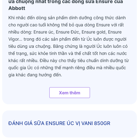
ưa chuộng nhất trong các dòng sữa Ensure của
Abbott
Khi nhắc đến dòng sản phẩm dinh dưỡng công thức dành
cho người cao tuổi không thể bỏ qua dòng Ensure với rất
nhiều dòng: Ensure úc, Ensure Đức, Ensure gold, Ensure
Vigor… trong đó các sản phẩm đến từ Úc luôn được người
tiêu dùng ưa chuộng. Bằng chứng là người Úc luôn luôn có
thể trạng, sức khỏe tinh thần và thể chất tốt hơn các nước
khác rất nhiều. Điều này cho thấy tiêu chuẩn dinh dưỡng từ
quốc gia Úc có những thế mạnh riêng điều mà nhiều quốc
gia khác đang hướng đến.
Vậy trong sản phẩm sữa Ensure Úc có gì đặc biệt mà được
Xem thêm
nhiều người biết đến tin tưởng và dùng nhiều đến như vậy?
Chúng ta cùng đi tìm hiểu nhé!
ĐÁNH GIÁ
SỮA ENSURE ÚC VỊ VANI 850GR