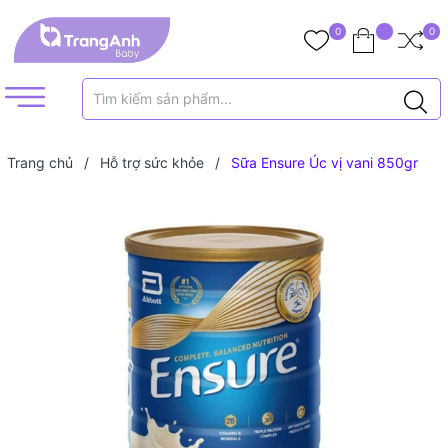
0
0
Trang chủ
/
Hỗ trợ sức khỏe
/
Sữa Ensure Úc vị vani 850gr