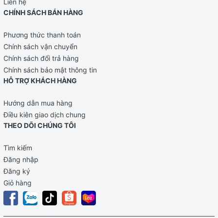
Liên hệ
Sữa có thể được sử dụng để bổ sung vào khẩu phần
CHÍNH SÁCH BÁN HÀNG
ăn khi có nhu cầu tăng thêm về năng lượng và chất
đạm hoặc để duy trì tình trạng dinh dưỡng tốt.
Phương thức thanh toán
Ngoài ra Sữa còn được dùng để thay thế hoàn toàn
Chính sách vận chuyển
hay một phần bữa ăn để duy trì hoặc tăng cường sức
Chính sách đổi trả hàng
khoẻ.
Chính sách bảo mật thông tin
Đối tượng sử dụng:
HỖ TRỢ KHÁCH HÀNG
- Sữa dinh dưỡng Ensure là loại sữa bột cho bé từ 10 tuổi
Hướng dẫn mua hàng
trở lên và cho người lớn, đặc biệt cho bệnh nhân cần hồi
Điều kiên giao dịch chung
phục nhanh và những người ăn uống kém.
THEO DÕI CHÚNG TÔI
Hướng dẫn pha sữa Ensure Úc chuẩn từ nhà sản xuất
Tìm kiếm
Sữa tốt nhưng nếu chúng ta không biết sử dụng đúng
Đăng nhập
cách thì sẽ không phát huy được hết công dụng của
Đăng ký
sản phẩm, thậm chí có thể gây tình trạng khó tiêu hóa
Giỏ hàng
hấp thu vì sử dụng quá liều lượng. Chính vì vậy khi sử
dụng sữa Ensure Úc cần phải đọc kỹ hướng dẫn sử
dụng từ nhà sản xuất hoặc tham khảo ý kiến của bác