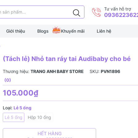
Tư vấn hỗ trợ
093622362
Giới thiệu
Blogs
Khuyến mãi
Liên hệ
é
(Tách lẻ) Nhỏ tan ráy tai Audibaby cho bé
Thương hiệu:
TRANG ANH BABY STORE
SKU:
PVN1896
(0)
105.000₫
Loại:
Lẻ 5 ống
Lẻ 5 ống
Hộp 10 ống
HẾT HÀNG