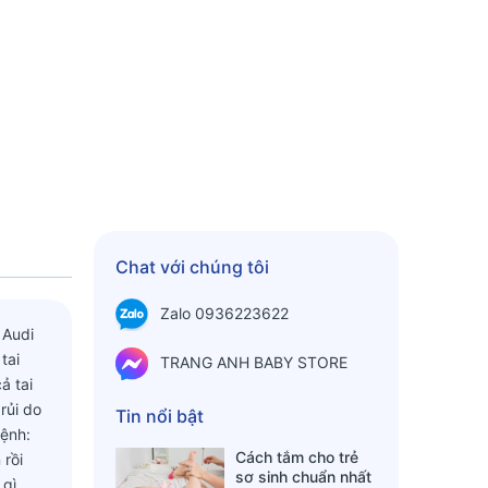
Chat với chúng tôi
Zalo 0936223622
 Audi
tai
TRANG ANH BABY STORE
ả tai
rủi do
Tin nổi bật
bệnh:
Cách tắm cho trẻ
 rồi
sơ sinh chuẩn nhất
 gì