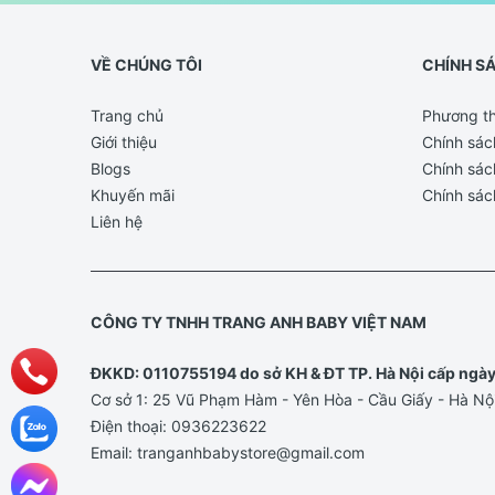
VỀ CHÚNG TÔI
CHÍNH S
Trang chủ
Phương th
Giới thiệu
Chính sác
Blogs
Chính sác
Khuyến mãi
Chính sác
Liên hệ
CÔNG TY TNHH TRANG ANH BABY VIỆT NAM
ĐKKD: 0110755194 do sở KH & ĐT TP. Hà Nội cấp ngà
Cơ sở 1: 25 Vũ Phạm Hàm - Yên Hòa - Cầu Giấy - Hà Nộ
Điện thoại:
0936223622
Email:
tranganhbabystore@gmail.com