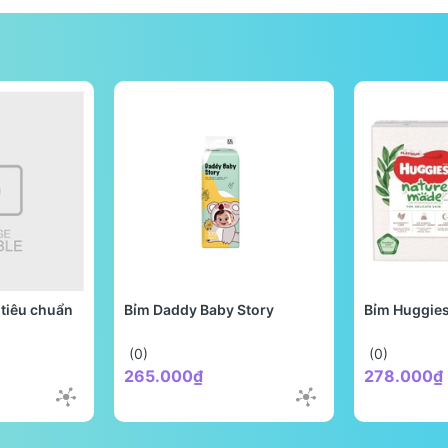
tiêu chuẩn
Bỉm Daddy Baby Story
Bỉm Huggie
(0)
(0)
265.000₫
278.000₫