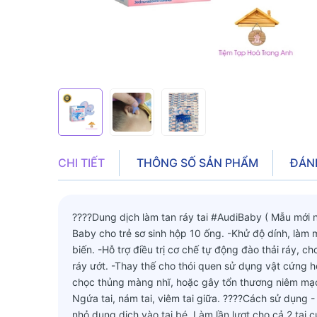
CHI TIẾT
THÔNG SỐ SẢN PHẨM
ĐÁN
????Dung dịch làm tan ráy tai #AudiBaby ( Mẫu mới nh
Baby cho trẻ sơ sinh hộp 10 ống. -Khử độ dính, làm mề
biến. -Hỗ trợ điều trị cơ chế tự động đào thải ráy, ch
ráy ướt. -Thay thế cho thói quen sử dụng vật cứng h
chọc thủng màng nhĩ, hoặc gây tổn thương niêm mạc,
Ngứa tai, nám tai, viêm tai giữa. ????Cách sử dụng 
nhỏ dung dịch vào tai bé. Làm lần lượt cho cả 2 tai 