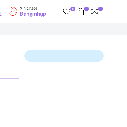
Xin chào!
0
0
2
Đăng nhập