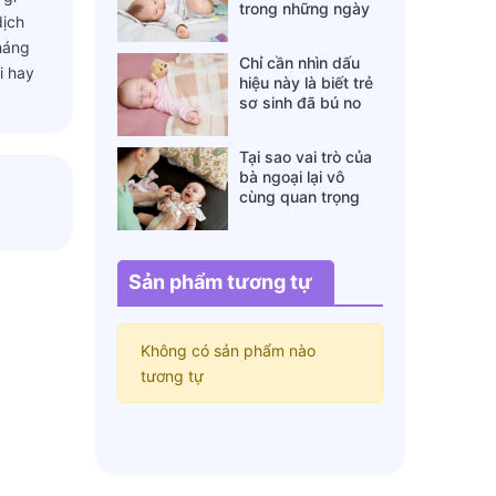
trong những ngày
dịch
đông lạnh cha mẹ
tháng
nào cũng nên nằm
Chỉ cần nhìn dấu
lòng
i hay
hiệu này là biết trẻ
sơ sinh đã bú no
hay chưa, mẹ bỉm
sữa sẽ rất tiếc nếu
Tại sao vai trò của
không biết
bà ngoại lại vô
cùng quan trọng
với cháu, câu trả lời
sẽ khiến bạn phải
bất ngờ
Sản phẩm tương tự
Không có sản phẩm nào
tương tự