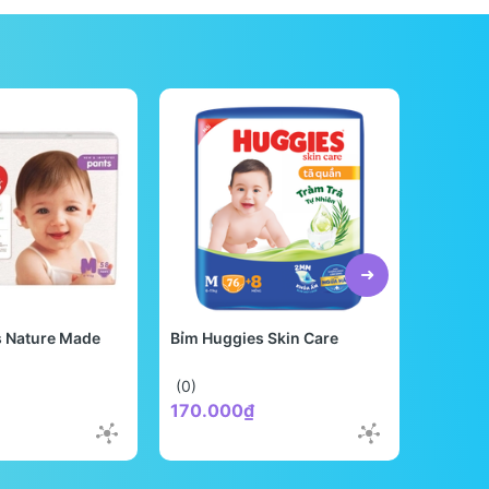
s Nature Made
Bỉm Huggies Skin Care
Bỉm Be
Quốc
(0)
(0)
170.000₫
298.0