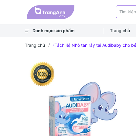
Danh mục sản phẩm
Trang chủ
Xem thêm
Balo, túi
Bé ra ngoài
Bé chơi & học
Bé mặc
Bé ngủ
Bé vệ sinh
Bé khỏe - an toàn
Bé ăn dặm
Bé uống
Trang chủ
/
(Tách lẻ) Nhỏ tan ráy tai Audibaby cho b