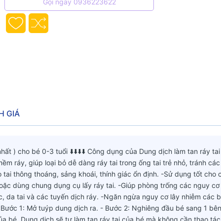
Gọi ngay 0936223622
H GIÁ
ất ) cho bé 0-3 tuổi ⬇️⬇️⬇️⬇️ Công dụng của Dung dịch làm tan ráy tai
m ráy, giúp loại bỏ dễ dàng ráy tai trong ống tai trẻ nhỏ, tránh các 
o tai thông thoáng, sảng khoái, thính giác ổn định. -Sử dụng tốt cho c
oặc dùng chung dụng cụ lấy ráy tai. -Giúp phòng trống các nguy cơ 
 da tai và các tuyến dịch ráy. -Ngăn ngừa nguy cơ lây nhiễm các 
- Bước 1: Mở tuýp dung dịch ra. - Bước 2: Nghiêng đầu bé sang 1 bên
của bé. Dung dịch sẽ tự làm tan ráy tai của bé mà không cần thao tác