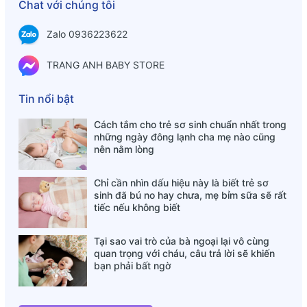
Chat với chúng tôi
- Trẻ từ 7 đến 12 tháng: dùng 2-3 muỗng (184-276mg)
Zalo 0936223622
hàng ngày
- Trẻ từ 1-5 tuổi dùng 3 muỗng (276mg) mỗi ngày, hoặc
TRANG ANH BABY STORE
dùng theo chỉ dẫn của bác sỹ
Tin nổi bật
Cách pha:
Cách tắm cho trẻ sơ sinh chuẩn nhất trong
Bio Island Lysine Starter tăng chiều cao cho trẻ được bào
những ngày đông lạnh cha mẹ nào cũng
chế dưới dạng bột sữa, rất dễ hòa tan và sử dụng cho bé,
nên nằm lòng
ba mẹ nên dùng cho con theo hướng dẫn sau:
Chỉ cần nhìn dấu hiệu này là biết trẻ sơ
- Bước 1: Lấy một lượng nước ấm khoảng 30ml cho vào cốc
sinh đã bú no hay chưa, mẹ bỉm sữa sẽ rất
tiếc nếu không biết
- Bước 2: Lấy lượng bột lysine theo chỉ định cho vào cốc
nước, khuấy cho tan đều
Tại sao vai trò của bà ngoại lại vô cùng
- Bước 3: Kiểm tra nhiệt độ và cho bé uống
quan trọng với cháu, câu trả lời sẽ khiến
bạn phải bất ngờ
Sản phẩm này không phải là thuốc, không có tác dụng thay
thế thuốc chữa bệnh