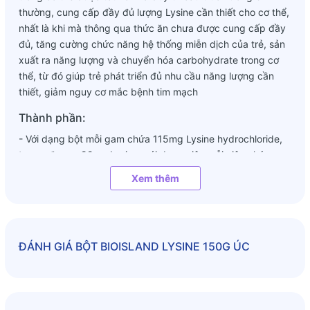
thường, cung cấp đầy đủ lượng Lysine cần thiết cho cơ thể,
nhất là khi mà thông qua thức ăn chưa được cung cấp đầy
đủ, tăng cường chức năng hệ thống miễn dịch của trẻ, sản
xuất ra năng lượng và chuyển hóa carbohydrate trong cơ
thể, từ đó giúp trẻ phát triển đủ nhu cầu năng lượng cần
thiết, giảm nguy cơ mắc bệnh tim mạch
Thành phần:
- Với dạng bột mỗi gam chứa 115mg Lysine hydrochloride,
tương đương 92mg Lysine; với dạng viên mỗi viên chứa
312.5mg Lysine hydrochloride, tương đương 250mg Lysine
Xem thêm
Đối tượng sử dụng:
- Trẻ nhỏ, thấp còi, không phát triển chiều cao theo đúng
độ tuổi; trẻ hay biếng ăn, ăn cảm giác không ngon miệng;
ĐÁNH GIÁ
BỘT BIOISLAND LYSINE 150G ÚC
trẻ có biểu hiện chậm lớn, trí tuệ kém phát triển; trẻ có dấu
hiệu mệt mỏi, chán chơi và thờ ơ với mọi thứ xung quanh,
trẻ bị rụng tóc
Hướng dẫn sử dụng: