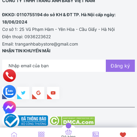
CÔNG TY TNHH TRANG ANH BABY VIỆT NAM
ĐKKD: 0110755194 do sở KH & ĐT TP. Hà Nội cấp ngày:
18/06/2024
Cơ sở 1: 25 Vũ Phạm Hàm - Yên Hòa - Cầu Giấy - Hà Nội
Điện thoại:
0936223622
Email:
tranganhbabystore@gmail.com
NHẬN TIN KHUYẾN MÃI
Đăng ký
Bản quyền thuộc về TRANG ANH BABY STORE |
Cung cấp bởi
Sapo
Giỏ hàng