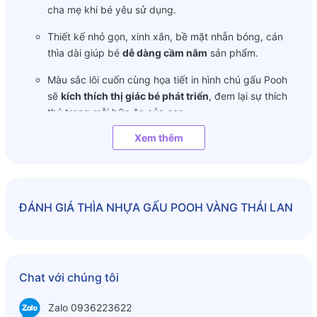
cha mẹ khi bé yêu sử dụng.
Thiết kế nhỏ gọn, xinh xắn, bề mặt nhẵn bóng, cán
thìa dài giúp bé
dễ dàng cầm nắm
sản phẩm.
Màu sắc lôi cuốn cùng họa tiết in hình chú gấu Pooh
sẽ
kích thích thị giác bé phát triển
, đem lại sự thích
thú trong mỗi bữa ăn của con.
Xem thêm
Thông số chính sản phẩm
Độ tuổi sử dụng: dành cho bé từ 5 tháng đến 5 tuổi
Chất liệu nhựa an toàn
ĐÁNH GIÁ
THÌA NHỰA GẤU POOH VÀNG THÁI LAN
Chat với chúng tôi
Zalo 0936223622