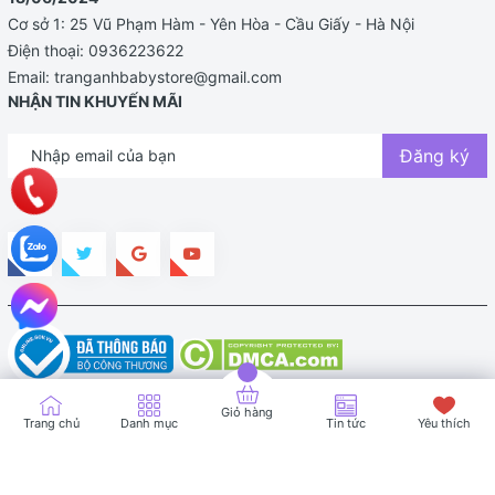
Cơ sở 1: 25 Vũ Phạm Hàm - Yên Hòa - Cầu Giấy - Hà Nội
Điện thoại:
0936223622
Email:
tranganhbabystore@gmail.com
NHẬN TIN KHUYẾN MÃI
Đăng ký
Bản quyền thuộc về TRANG ANH BABY STORE |
Cung cấp bởi
Sapo
Giỏ hàng
Trang chủ
Danh mục
Tin tức
Yêu thích