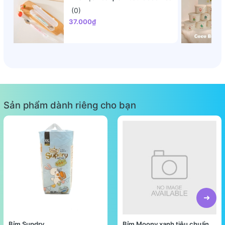
(0)
37.000₫
Sản phẩm dành riêng cho bạn
Bỉm Supdry
Bỉm Moony xanh tiêu chuẩn